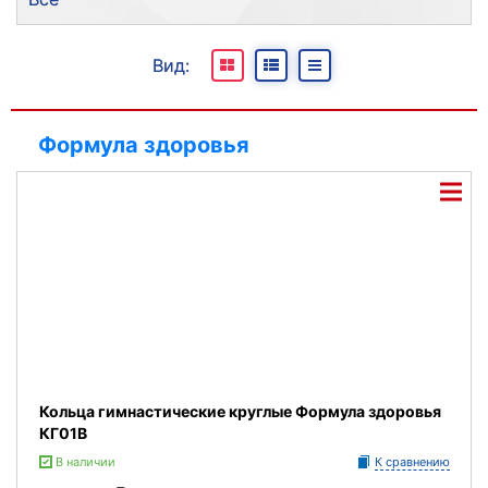
Бренд
Все
Вид:
В наличии
Под заказ
Формула здоровья
Отсутствуют
Кольца гимнастические круглые Формула здоровья
КГ01В
В наличии
К сравнению