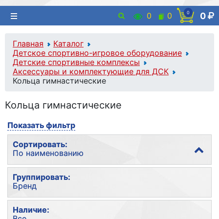
0
0
0
0
Главная
Каталог
Детское спортивно-игровое оборудование
Детские спортивные комплексы
Аксессуары и комплектующие для ДСК
Кольца гимнастические
Кольца гимнастические
Показать фильтр
Сортировать:
По наименованию
По популярности
Группировать:
Бренд
По наименованию
По цене
Без группировки
Наличие:
Все