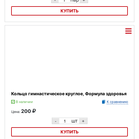
-
+
КУПИТЬ
Кольца гимнастические треугольные Формула здоровья КГ02В
Кольцо гимнастическое круглое, Формула здоровья
В наличии
К сравнению
200
Цена:
шт
-
+
КУПИТЬ