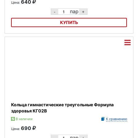
640
Цена:
пар
-
+
КУПИТЬ
Кольца гимнастические круглые Формула здоровья КГ01В
Кольца гимнастические треугольные Формула
здоровья КГ02В
В наличии
К сравнению
690
Цена:
пар