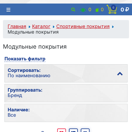
0
0
0
0
Главная
Каталог
Спортивные покрытия
Модульные покрытия
Модульные покрытия
Показать фильтр
Сортировать:
По наименованию
По популярности
Группировать:
Бренд
По наименованию
По цене
Без группировки
Наличие:
Все
Бренд
Все