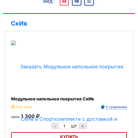
Вид:
В наличии
Под заказ
СкИв
Отсутствуют
Модульное напольное покрытие СкИв
Под заказ
К сравнению
1 300
Цена:
шт
-
+
КУПИТЬ