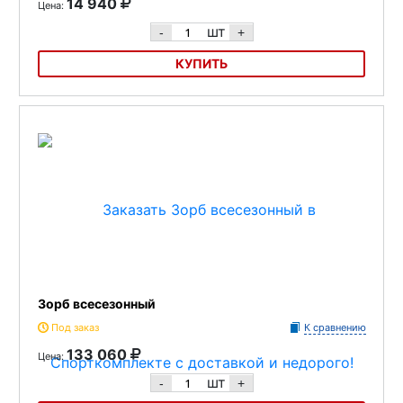
14 940
Цена:
шт
-
+
КУПИТЬ
Водный шар ПВХ, прозрачный
Зорб всесезонный
Под заказ
К сравнению
133 060
Цена:
шт
-
+