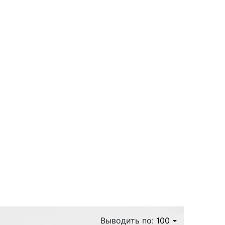
з
вуют
Выводить по:
100