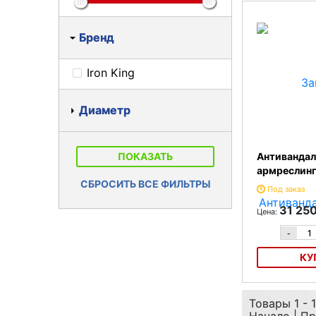
наименова
По цене
Бренд
Iron King
Диаметр
ПОКАЗАТЬ
Антивандал
армреслинг
СБРОСИТЬ ВСЕ ФИЛЬТРЫ
Под заказ
31 25
Цена:
-
КУ
Антивандальны
Товары 1 - 1
армреслинг СВ