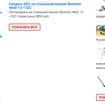
Скидка 30% на спальный мешок Beishan
Wolf +2 +12C
я
Распродажа на спальный мешок Beishan Wolf +2
я
+12C Новая цена 1850 руб
карди
ПОКАЗАТЬ ВСЕ
и
Руков
макси
важны
ПО
к