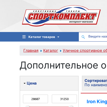
Каталог товаров
Главная
Каталог
Уличное спортивное о
Дополнительное 
Сортироват
Цена
По наимен
По популя
Iron Kin
По