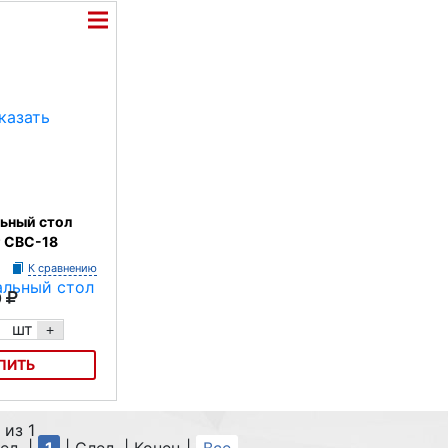
нию
Под зака
Отсутст
ьный стол
 СВС-18
К сравнению
0
шт
+
ПИТЬ
й стол
 из 1
С-18