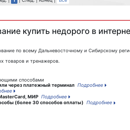
ед. |
1
| След. | Конец
|
Все
ание купить недорого в интерн
дование
по всему Дальневосточному и Сибирскому реги
х товаров и тренажеров.
дующими способами
или через платежный терминал
Подробнее
обнее
MasterCard, МИР
Подробнее
особы (более 30 способов оплаты)
Подробнее