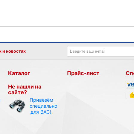
х и новостях
Каталог
Прайс-лист
Сп
Не нашли на
сайте?
Привезём
и
специально
для ВАС!