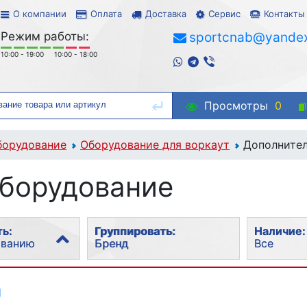
О компании
Оплата
Доставка
Сервис
Контакты
Режим работы:
sportcnab@yandex
10:00 - 19:00
10:00 - 18:00
Просмотры
0
борудование
Оборудование для воркаут
Дополнител
оборудование
ь:
Группировать:
Наличие:
ованию
Бренд
Все
рности
Без группировки
Все
g
Бренд
В наличи