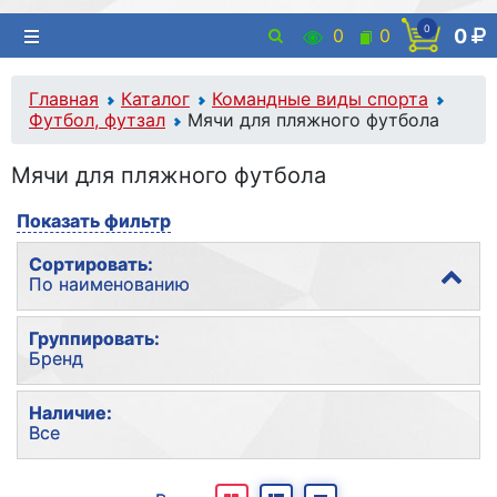
0
0
0
0
Главная
Каталог
Командные виды спорта
Футбол, футзал
Мячи для пляжного футбола
Мячи для пляжного футбола
Показать фильтр
Сортировать:
По наименованию
По популярности
Группировать:
Бренд
По наименованию
По цене
Без группировки
Наличие:
Все
Бренд
Все