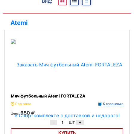
Вид:
В наличии
Под заказ
Atemi
Отсутствуют
Мяч футбольный Atemi FORTALEZA
Под заказ
К сравнению
650
Цена:
шт
-
+
КУПИТЬ