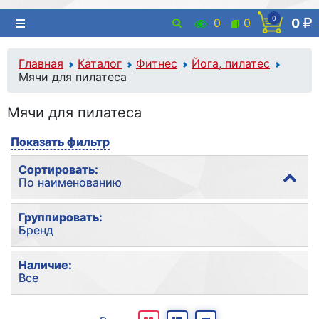
0
0
0
0
Главная
Каталог
Фитнес
Йога, пилатес
Мячи для пилатеса
Мячи для пилатеса
Показать фильтр
Сортировать:
По наименованию
По популярности
Группировать:
Бренд
По наименованию
По цене
Без группировки
Наличие:
Все
Бренд
Все