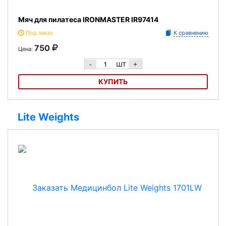
Мяч для пилатеса IRONMASTER IR97414
Под заказ
К сравнению
750
Цена:
шт
-
+
КУПИТЬ
Мяч для пилатеса IRONMASTER IR97414
Lite Weights