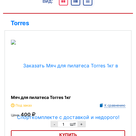
Вид:
В наличии
Под заказ
Torres
Отсутствуют
Мяч для пилатеса Torres 1кг
Под заказ
К сравнению
400
Цена:
шт
-
+
КУПИТЬ