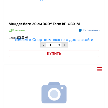
Мяч для йоги 20 см BODY Form BF-GB01M
В наличии
К сравнению
330
Цена:
шт
-
+
КУПИТЬ
Мяч для йоги 20 см BODY Form BF-GB01M