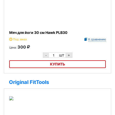
Мяч для йоги 30 см Hawk PLB30
Под заказ
К сравнению
300
Цена:
шт
-
+
КУПИТЬ
Мяч для йоги 30 см Hawk PLB30
Original FitTools