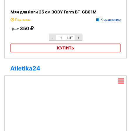
Мяч для йоги 25 см BODY Form BF-GB01M
Под заказ
К сравнению
350
Цена:
шт
-
+
КУПИТЬ
Мяч для йоги 25 см BODY Form BF-GB01M
Atletika24