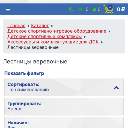
0
0
0
0
Главная
Каталог
Детское спортивно-игровое оборудование
Детские спортивные комплексы
Аксессуары и комплектующие для ДСК
Лестницы веревочные
Лестницы веревочные
Показать фильтр
Сортировать:
По наименованию
По популярности
Группировать:
Бренд
По наименованию
По цене
Без группировки
Наличие:
Все