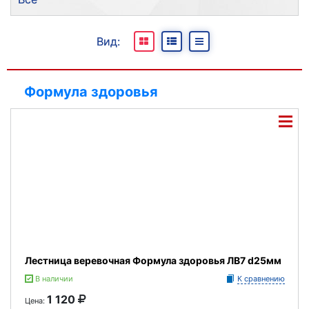
Бренд
Все
Вид:
В наличии
Под заказ
Формула здоровья
Отсутствуют
Лестница веревочная Формула здоровья ЛВ7 d25мм
В наличии
К сравнению
1 120
Цена: