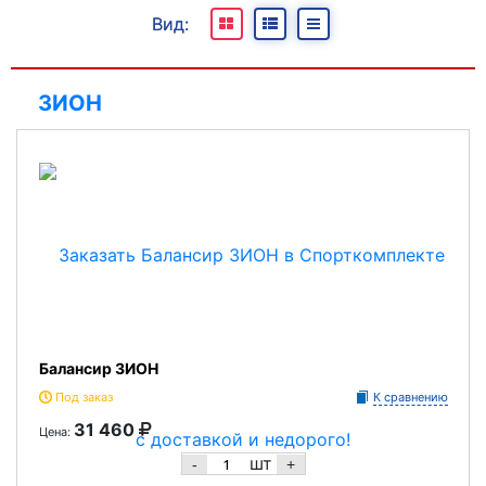
Все
Вид:
В наличии
Под заказ
ЗИОН
Отсутствуют
Балансир ЗИОН
Под заказ
К сравнению
31 460
Цена:
шт
-
+