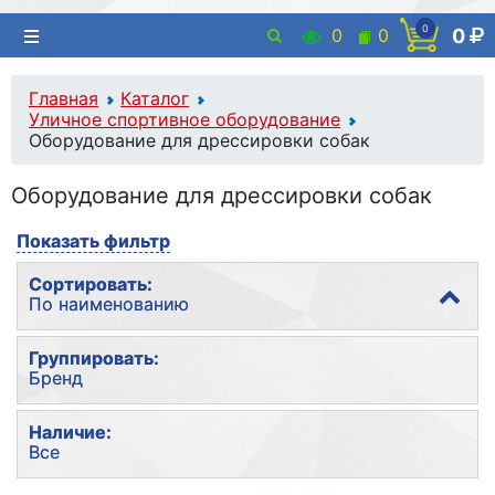
0
0
0
0
Главная
Каталог
Уличное спортивное оборудование
Оборудование для дрессировки собак
Оборудование для дрессировки собак
Показать фильтр
Сортировать:
По наименованию
По популярности
Группировать:
Бренд
По наименованию
По цене
Без группировки
Наличие:
Все
Бренд