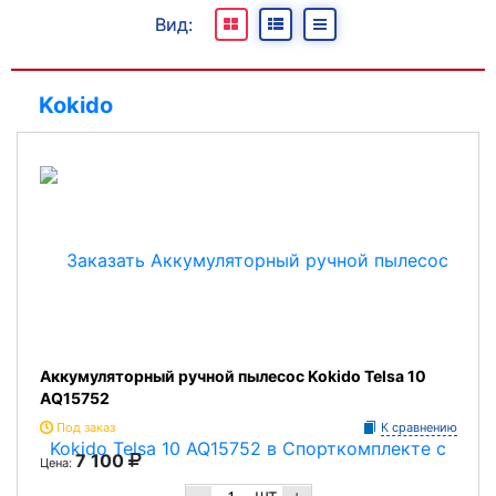
Все
Вид:
В наличии
Под заказ
Kokido
Отсутствуют
Аккумуляторный ручной пылесос Kokido Telsa 10
AQ15752
Под заказ
К сравнению
7 100
Цена:
шт