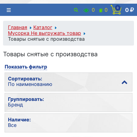
0
0
0
0
Главная
Каталог
Мусорка Не выгружать товар
Товары снятые с производства
Товары снятые с производства
Показать фильтр
Сортировать:
По наименованию
По популярности
Группировать:
Бренд
По наименованию
По цене
Без группировки
Наличие:
Все
Бренд