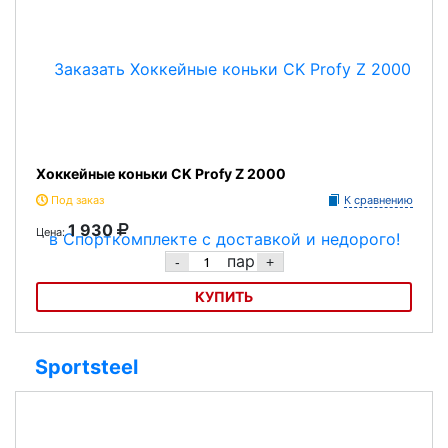
Хоккейные коньки CK Profy Z 2000
Под заказ
К сравнению
1 930
Цена:
пар
-
+
КУПИТЬ
Хоккейные коньки CK Profy Z 2000
Sportsteel
Полупрофессиональные хоккейные коньки
Ботинок: искусственная кожа/нейлон
Язык: двухслойный войлок/искусственная кожа