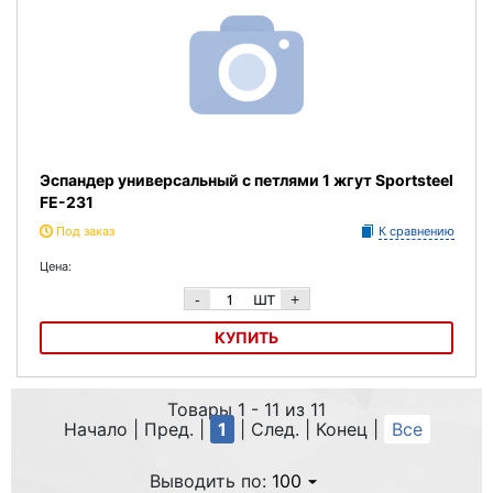
Подкладка: вельвет
Подошва: инжектированный ABS
Рама: пластик
Лезвие: углеродистая сталь
Эспандер универсальный с петлями 1 жгут Sportsteel
Размеры: 28-46
FE-231
Под заказ
К сравнению
Цена:
шт
-
+
КУПИТЬ
Эспандер универсальный с петлями 1 жгут Sportsteel FE-231
Товары 1 - 11 из 11
Начало | Пред. |
1
| След. | Конец
|
Все
Выводить по:
100