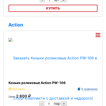
-
+
КУПИТЬ
Аккумуляторный ручной пылесос Kokido Telsa 10 AQ15752
Action
Коньки роликовые Action PW-106
Под заказ
К сравнению
2 800
Цена:
пар
-
+