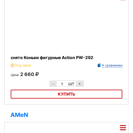
снято Коньки фигурные Action PW-292
Под заказ
К сравнению
2 660
Цена:
шт
-
+
КУПИТЬ
Коньки фигурные Action PW-292
AMeN