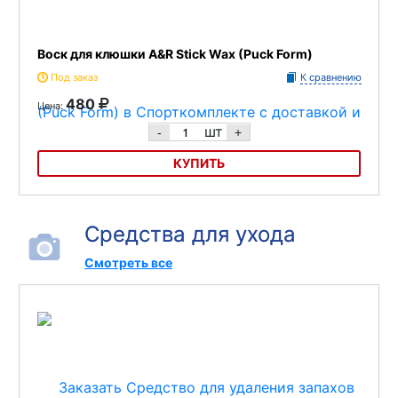
Воск для клюшки A&R Stick Wax (Puck Form)
Под заказ
К сравнению
480
Цена:
шт
-
+
КУПИТЬ
Воск для клюшки Stick Wax (Puck Form) A&R T-401, Maxim
Назначение - защита крюка клюшки от влаги.
Средства для ухода
Производитель - Stick Wax
Смотреть все