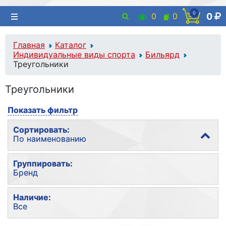
0
0
0
0
Главная
Каталог
Индивидуальные виды спорта
Бильярд
Треугольники
Треугольники
Показать фильтр
Сортировать:
По наименованию
По популярности
Группировать:
Бренд
По наименованию
По цене
Без группировки
Наличие:
Все
Бренд