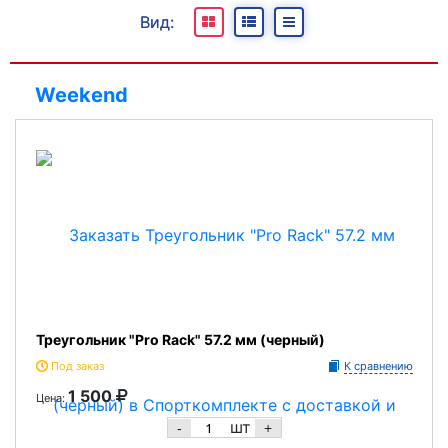
Все
Вид:
В наличии
Под заказ
Weekend
Отсутствуют
Треугольник "Pro Rack" 57.2 мм (черный)
Под заказ
К сравнению
1 500
Цена:
шт
-
+