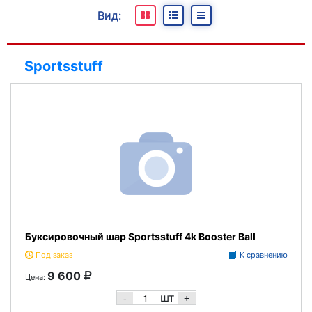
Все
Вид:
В наличии
Под заказ
Sportsstuff
Отсутствуют
Буксировочный шар Sportsstuff 4k Booster Ball
Под заказ
К сравнению
9 600
Цена:
шт
-
+