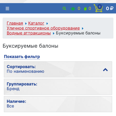
0
0
0
0
Главная
Каталог
Уличное спортивное оборудование
Водные аттракционы
Буксируемые балоны
Буксируемые балоны
Показать фильтр
Сортировать:
По наименованию
По популярности
Группировать:
Бренд
По наименованию
По цене
Без группировки
Наличие:
Все
Бренд