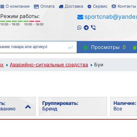
О компании
Оплата
Доставка
Сервис
Контакты
Режим работы:
sportcnab@yandex
10:00 - 19:00
10:00 - 18:00
Просмотры
0
ых
Аварийно-сигнальные средства
Буи
ь:
Группировать:
Наличие:
ованию
Бренд
Все
рности
Без группировки
Все
Бренд
В наличи