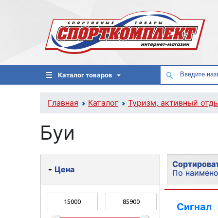
Каталог товаров
Главная
Каталог
Туризм, активный отд
Буи
Сортироват
Цена
По наимен
По популя
Сигнал
По