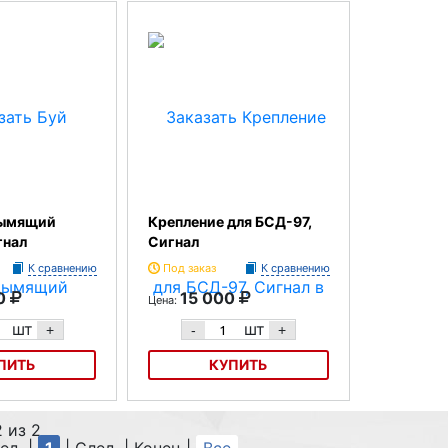
нию
Под зака
Отсутст
дымящий
Крепление для БСД-97,
гнал
Сигнал
К сравнению
Под заказ
К сравнению
0
15 000
Цена:
шт
шт
+
-
+
ПИТЬ
КУПИТЬ
щий БСД-97,
Крепление для БСД-97, Сигнал
2 из 2