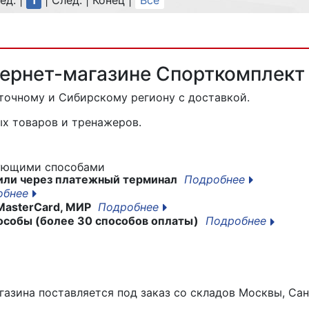
ед. |
1
| След. | Конец
|
Все
тернет-магазине Спорткомплект
точному и Сибирскому региону с доставкой.
х товаров и тренажеров.
дующими способами
или через платежный терминал
Подробнее
обнее
MasterCard, МИР
Подробнее
особы (более 30 способов оплаты)
Подробнее
азина поставляется под заказ со складов Москвы, Сан