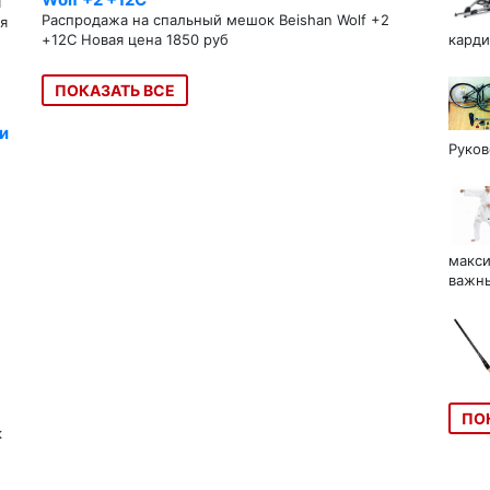
я
Распродажа на спальный мешок Beishan Wolf +2
я
+12C Новая цена 1850 руб
карди
ПОКАЗАТЬ ВСЕ
и
Руков
макси
важны
ПО
к