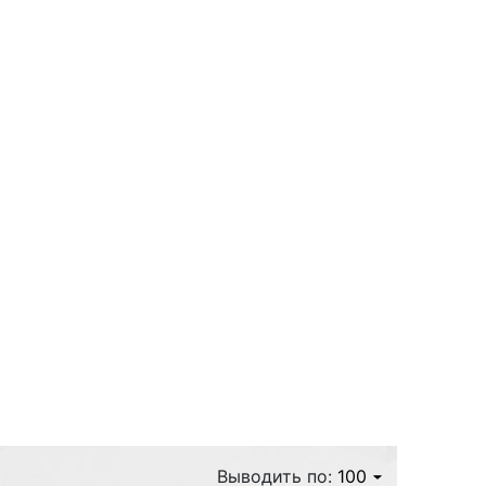
з
вуют
Выводить по:
100