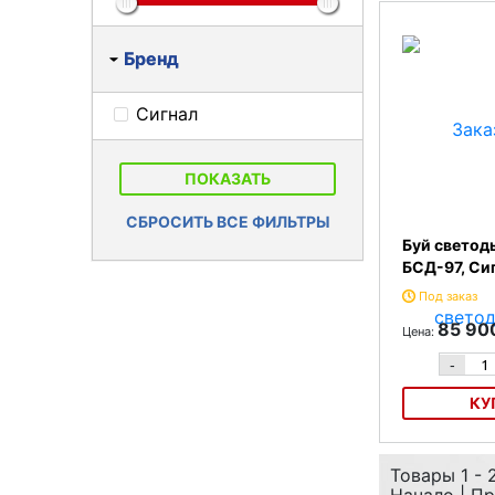
наименова
По цене
Бренд
Сигнал
ПОКАЗАТЬ
СБРОСИТЬ ВСЕ ФИЛЬТРЫ
Буй свето
БСД-97, Си
Под заказ
85 90
Цена:
-
КУ
Буй светодымя
Товары 1 - 
Сигнал