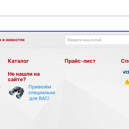
х и новостях
Каталог
Прайс-лист
Сп
Не нашли на
сайте?
Привезём
и
специально
для ВАС!