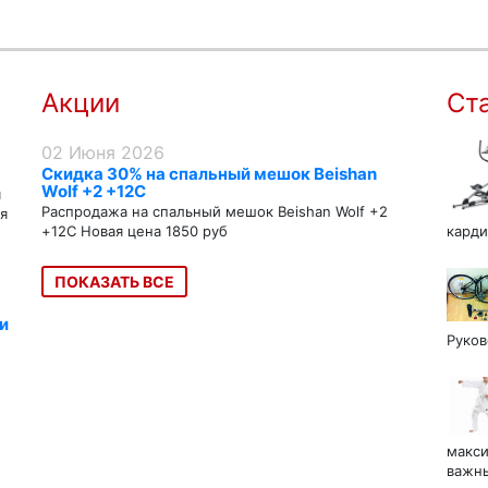
Акции
Ст
02 Июня 2026
Скидка 30% на спальный мешок Beishan
Wolf +2 +12C
я
Распродажа на спальный мешок Beishan Wolf +2
я
+12C Новая цена 1850 руб
карди
ПОКАЗАТЬ ВСЕ
и
Руков
макси
важны