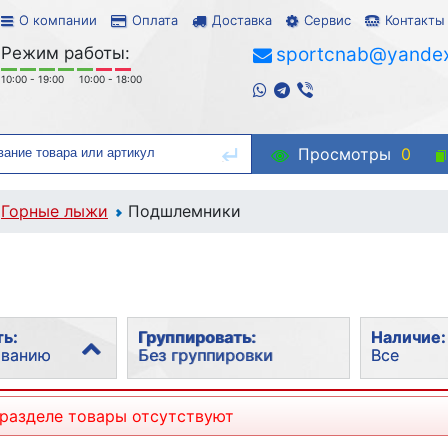
О компании
Оплата
Доставка
Сервис
Контакты
Режим работы:
sportcnab@yandex
10:00 - 19:00
10:00 - 18:00
Просмотры
0
Горные лыжи
Подшлемники
ь:
Группировать:
Наличие:
ованию
Без группировки
Все
рности
Без группировки
Все
 разделе товары отсутствуют
В наличи