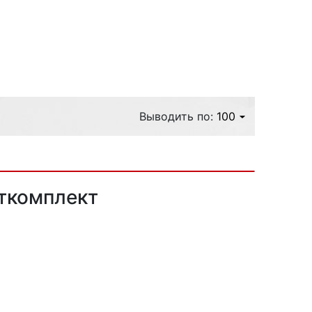
з
вуют
Выводить по:
100
рткомплект