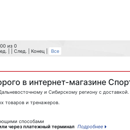
нию
Под зака
Отсутст
100 из 0
ед. | | След. | Конец
|
Все
рого в интернет-магазине Спо
Дальневосточному и Сибирскому региону с доставкой.
х товаров и тренажеров.
дующими способами
или через платежный терминал
Подробнее