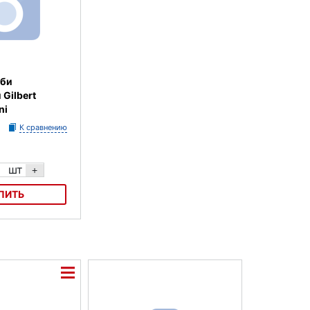
гби
Gilbert
ni
К сравнению
шт
+
ПИТЬ
 сувенирный
 Mini