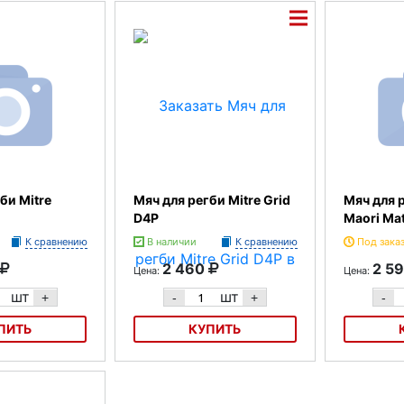
нию
Под зака
Отсутст
би Mitre
Мяч для регби Mitre Grid
Мяч для р
D4P
Maori Ma
К сравнению
В наличии
К сравнению
Под зака
2 460
2 5
Цена:
Цена:
шт
шт
+
-
+
-
ПИТЬ
КУПИТЬ
Mitre Crown
Мяч для регби Mitre Grid D4P
Мяч для рег