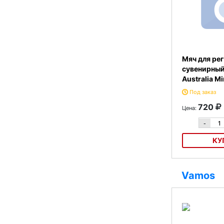
Мяч для ре
сувенирный 
Australia Mi
Под заказ
720
Цена:
-
КУ
Мяч для регби
Gilbert Australia
Vamos