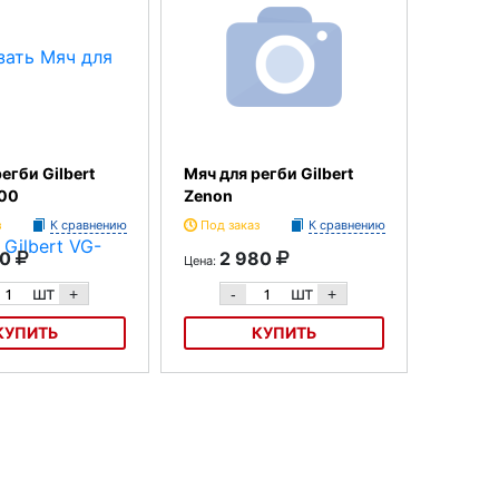
егби Gilbert
Мяч для регби Gilbert
00
Zenon
з
К сравнению
Под заказ
К сравнению
10
2 980
Цена:
шт
шт
+
-
+
КУПИТЬ
КУПИТЬ
би Gilbert VG-TR3000
Мяч для регби Gilbert Zenon