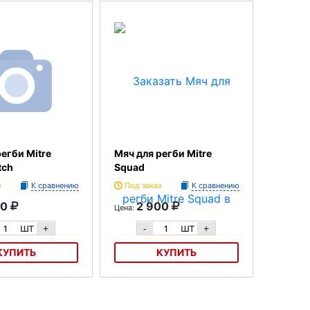
з
вуют
егби Mitre
Мяч для регби Mitre
tch
Squad
з
К сравнению
Под заказ
К сравнению
90
2 900
Цена:
шт
шт
+
-
+
КУПИТЬ
КУПИТЬ
би Mitre Maori Match
Мяч для регби Mitre Squad