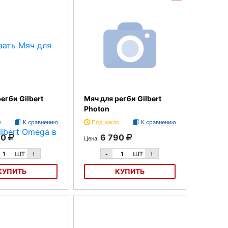
егби Gilbert
Мяч для регби Gilbert
Photon
и
К сравнению
Под заказ
К сравнению
60
6 790
Цена:
шт
шт
+
-
+
КУПИТЬ
КУПИТЬ
би Gilbert Omega
Мяч для регби Gilbert Photon