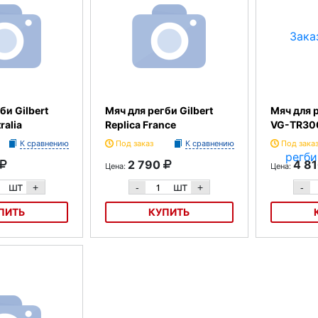
би Gilbert
Мяч для регби Gilbert
Мяч для р
ralia
Replica France
VG-TR30
К сравнению
Под заказ
К сравнению
Под зака
2 790
4 8
Цена:
Цена:
шт
шт
+
-
+
-
ПИТЬ
КУПИТЬ
ilbert Replica
Мяч для регби Gilbert Replica
Мяч для рег
France