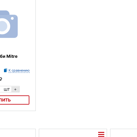
би Mitre
К сравнению
шт
+
ПИТЬ
Mitre Stade