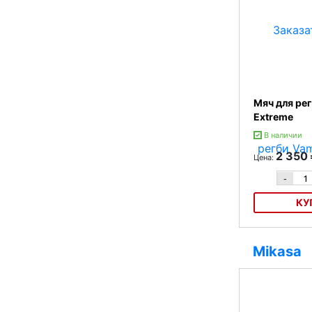
Мяч для ре
Extreme
В наличии
2 350
Цена:
-
КУ
Мяч для регби 
Mikasa