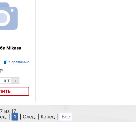
гби Mikasa
К сравнению
шт
+
ПИТЬ
Mikasa RNB7
7 из 17
ед. |
1
| След. | Конец
|
Все