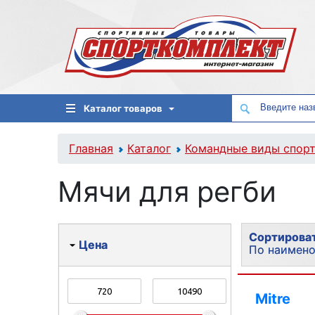
Каталог товаров
Главная
Каталог
Командные виды спор
Мячи для регби
Сортироват
Цена
По наимен
По популя
Mitre
По