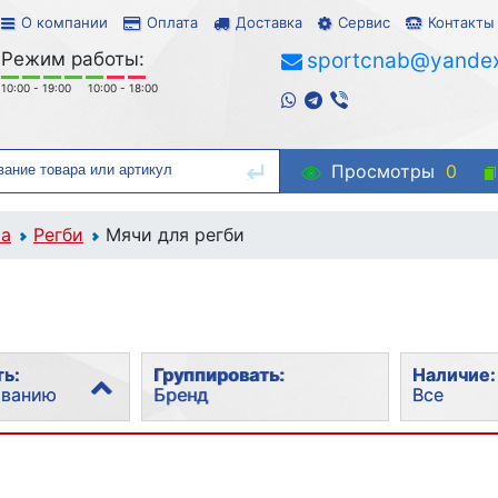
О компании
Оплата
Доставка
Сервис
Контакты
Режим работы:
sportcnab@yandex
10:00 - 19:00
10:00 - 18:00
Просмотры
0
та
Регби
Мячи для регби
ь:
Группировать:
Наличие:
ованию
Бренд
Все
рности
Без группировки
Все
Бренд
В наличи