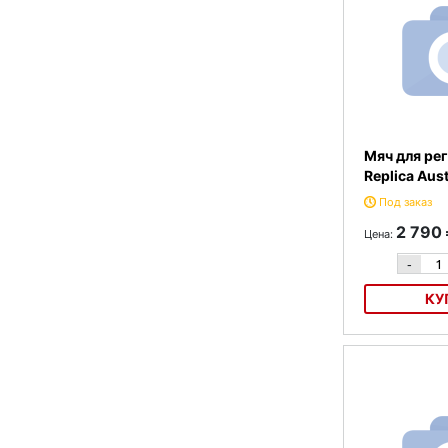
Мяч для рег
Replica Aust
Под заказ
2 790
Цена:
-
КУ
Мяч для регби G
Australia