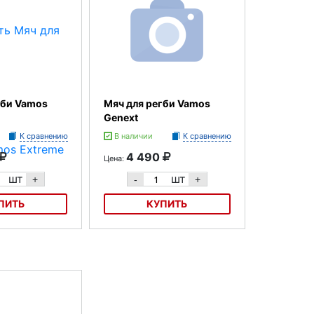
гби Vamos
Мяч для регби Vamos
Genext
К сравнению
В наличии
К сравнению
4 490
Цена:
шт
шт
+
-
+
ПИТЬ
КУПИТЬ
Vamos Extreme
Мяч для регби Vamos Genext