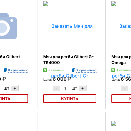
би Gilbert
Мяч для регби Gilbert G-
Мяч для р
TR4000
Omega
К сравнению
В наличии
К сравнению
В наличи
0
6 000
6 5
Цена:
Цена:
шт
шт
+
-
+
-
ПИТЬ
КУПИТЬ
ilbert Barbarian
Мяч для регби Gilbert G-TR4000
Мяч для рег