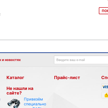
ПО
к
х и новостях
Каталог
Прайс-лист
Сп
Не нашли на
сайте?
Привезём
и
специально