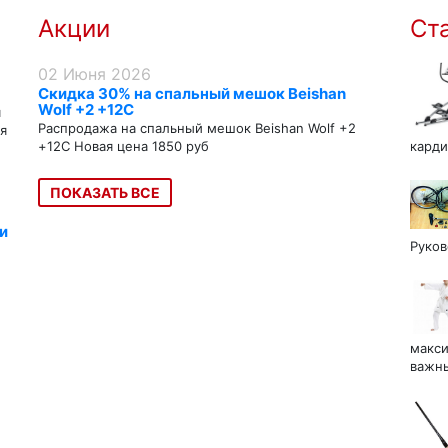
Акции
Ст
02 Июня 2026
Скидка 30% на спальный мешок Beishan
Wolf +2 +12C
я
Распродажа на спальный мешок Beishan Wolf +2
я
+12C Новая цена 1850 руб
карди
ПОКАЗАТЬ ВСЕ
и
Руков
макси
важны