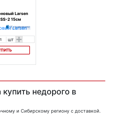
оновый Larsen
GSS-2 15см
К сравнению
+
шт
УПИТЬ
ый Larsen
2 15см
купить недорого в
очному и Сибирскому региону с доставкой.