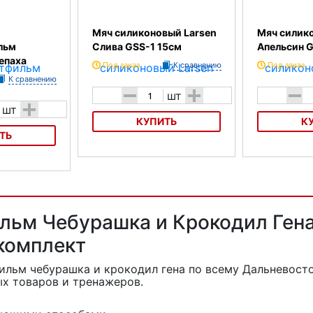
Мяч силиконовый Larsen
Мяч силик
льм
Слива GSS-1 15см
Апельсин 
епаха
Под заказ
К сравнению
Под заказ
К сравнению
-
+
-
шт
+
шт
КУПИТЬ
К
ТЬ
Мяч силиконовый Larsen Слива
Мяч силиконов
GSS-1 15см
Апельсин GSS-
льтфильм
а
ьм Чебурашка и Крокодил Гена 
комплект
ильм чебурашка и крокодил гена
по всему Дальневост
х товаров и тренажеров.