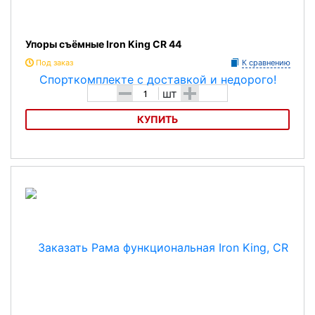
Упоры съёмные Iron King СR 44
Под заказ
К сравнению
-
+
шт
КУПИТЬ
Упоры съёмные Iron King СR 44