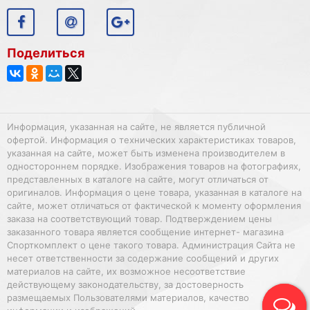
Поделиться
Информация, указанная на сайте, не является публичной
офертой. Информация о технических характеристиках товаров,
указанная на сайте, может быть изменена производителем в
одностороннем порядке. Изображения товаров на фотографиях,
представленных в каталоге на сайте, могут отличаться от
оригиналов. Информация о цене товара, указанная в каталоге на
сайте, может отличаться от фактической к моменту оформления
заказа на соответствующий товар. Подтверждением цены
заказанного товара является сообщение интернет- магазина
Спорткомплект о цене такого товара. Администрация Сайта не
несет ответственности за содержание сообщений и других
материалов на сайте, их возможное несоответствие
действующему законодательству, за достоверность
размещаемых Пользователями материалов, качество