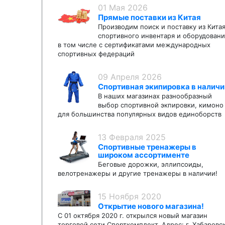
01 Мая 2026
Прямые поставки из Китая
Производим поиск и поставку из Кита
спортивного инвентаря и оборудовани
в том числе с сертификатами международных
спортивных федераций
09 Апреля 2026
Спортивная экипировка в наличи
В наших магазинах разнообразный
выбор спортивной экпировки, кимоно
для большинства популярных видов единоборств
13 Февраля 2025
Спортивные тренажеры в
широком ассортименте
Беговые дорожки, эллипсоиды,
велотренажеры и другие тренажеры в наличии!
15 Ноября 2020
Открытие нового магазина!
С 01 октября 2020 г. открылся новый магазин
торговой сети Спорткомплект. Адрес: г. Хабаровс