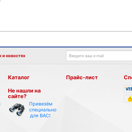
х и новостях
Каталог
Прайс-лист
Сп
Не нашли на
сайте?
Привезём
и
специально
для ВАС!