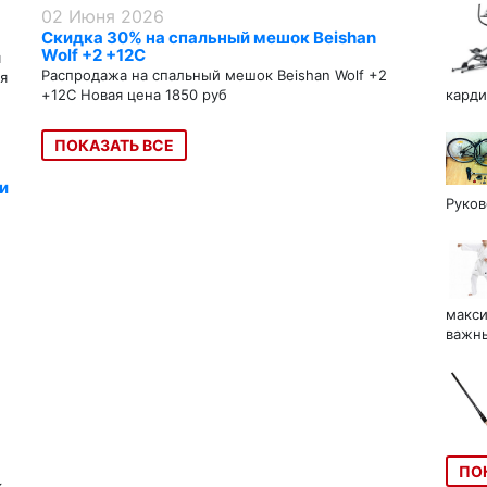
02 Июня 2026
Скидка 30% на спальный мешок Beishan
Wolf +2 +12C
я
Распродажа на спальный мешок Beishan Wolf +2
я
+12C Новая цена 1850 руб
карди
ПОКАЗАТЬ ВСЕ
и
Руков
макси
важны
ПО
к