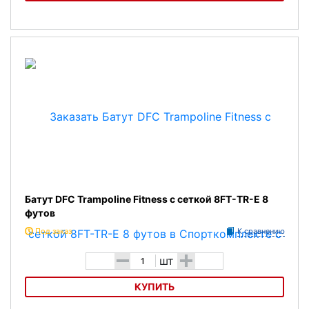
Батут BH Fitness/i-JUMP 14ft
Батут DFC Trampoline Fitness с сеткой 8FT-TR-E 8
футов
Под заказ
К сравнению
-
+
шт
КУПИТЬ