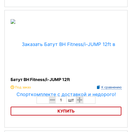
Батут DFC Trampoline Fitness с сеткой 8FT-TR-E 8 футов
Батут BH Fitness/i-JUMP 12ft
Под заказ
К сравнению
-
+
шт
КУПИТЬ
Батут BH Fitness/i-JUMP 12ft