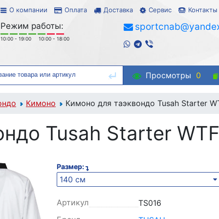
О компании
Оплата
Доставка
Сервис
Контакты
Режим работы:
sportcnab@yandex
10:00 - 19:00
10:00 - 18:00
Просмотры
0
ондо
Кимоно
Кимоно для таэквондо Tusah Starter W
ндо Tusah Starter WT
Размер:
140 см
Артикул
TS016