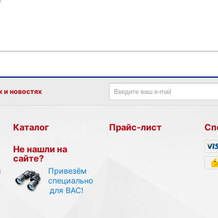
х и новостях
Каталог
Прайс-лист
Сп
Не нашли на
сайте?
Привезём
и
специально
для ВАС!