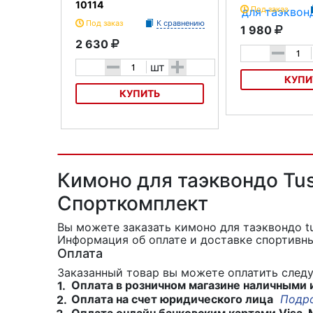
10114
Под заказ
Под заказ
К сравнению
1 980
2 630
-
-
+
шт
КУПИ
КУПИТЬ
Кимоно для таэкв
ITF 1031 без пояса
Кимоно для таэквондо Green Hill
Club TWC-10114
Кимоно для таэквондо Tus
Спорткомплект
Вы можете заказать кимоно для таэквондо tu
Информация об оплате и доставке спортивны
Оплата
Заказанный товар вы можете оплатить сле
Оплата в розничном магазине наличными 
1.
Оплата на счет юридического лица
Подр
2.
Оплата онлайн банковским картами Visa, 