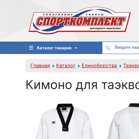
Каталог товаров
Главная
Каталог
Единоборства
Таэкв
Кимоно для таэкво