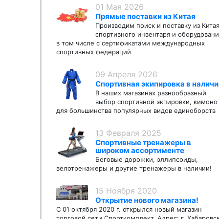
01 Мая 2026
Прямые поставки из Китая
Производим поиск и поставку из Кита
спортивного инвентаря и оборудовани
в том числе с сертификатами международных
спортивных федераций
09 Апреля 2026
Спортивная экипировка в наличи
В наших магазинах разнообразный
выбор спортивной экпировки, кимоно
для большинства популярных видов единоборств
13 Февраля 2025
Спортивные тренажеры в
широком ассортименте
Беговые дорожки, эллипсоиды,
велотренажеры и другие тренажеры в наличии!
15 Ноября 2020
Открытие нового магазина!
С 01 октября 2020 г. открылся новый магазин
торговой сети Спорткомплект. Адрес: г. Хабаровс