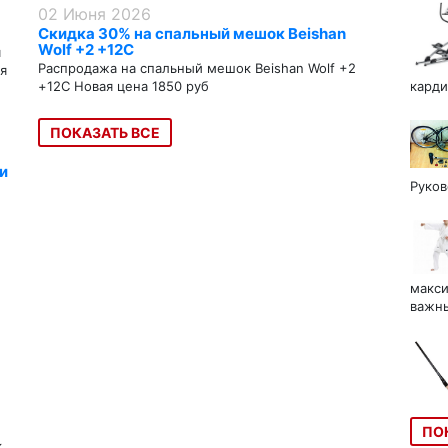
02 Июня 2026
Скидка 30% на спальный мешок Beishan
Wolf +2 +12C
я
Распродажа на спальный мешок Beishan Wolf +2
я
+12C Новая цена 1850 руб
карди
ПОКАЗАТЬ ВСЕ
и
Руков
макси
важны
ПО
к