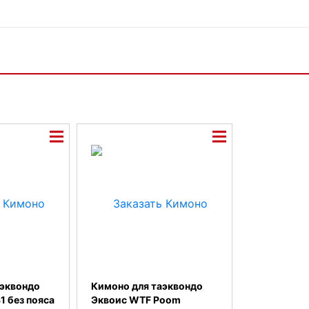
аэквондо
Кимоно для таэквондо
1 без пояса
Эквоис WTF Poom