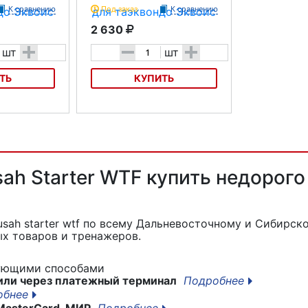
К сравнению
Под заказ
К сравнению
2 630
+
-
+
шт
шт
ТЬ
КУПИТЬ
ондо Эквоис
Кимоно для таэквондо Эквоис
WTF Poom
ah Starter WTF купить недорого
sah starter wtf
по всему Дальневосточному и Сибирско
х товаров и тренажеров.
дующими способами
или через платежный терминал
Подробнее
обнее
MasterCard, МИР
Подробнее