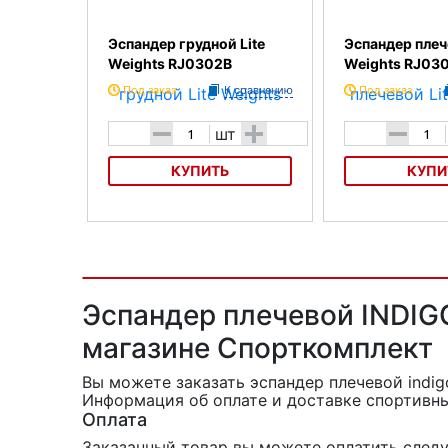
Эспандер грудной Lite
Эспандер плеч
Weights RJ0302B
Weights RJ03
Под заказ
К сравнению
Под заказ
-
+
-
шт
КУПИТЬ
КУПИ
Эспандер грудной Lite Weights
Эспандер плечевой 
RJ0302B
RJ0308A
Эспандер плечевой INDIGO
магазине Спорткомплект
Вы можете заказать эспандер плечевой indigo
Информация об оплате и доставке спортивны
Оплата
Заказанный товар вы можете оплатить сле