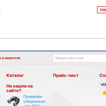
ПО
к
х и новостях
Каталог
Прайс-лист
Сп
Не нашли на
сайте?
Привезём
и
специально