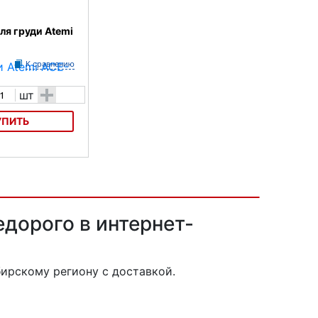
ля груди Atemi
К сравнению
+
шт
УПИТЬ
груди Atemi ACE-
едорого в интернет-
ирскому региону с доставкой.