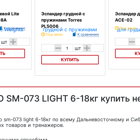
евой Lite
Эспандер грудной с
Эспандер д
08A
пружинами Torres
ACE-02
PL5006
К сравнению
Под заказ
Под заказ
К сравнению
+
-
шт
-
+
шт
ТЬ
К
КУПИТЬ
Lite Weights
Эспандер для 
02
Эспандер грудной с пружинами
Torres PL5006
 SM-073 LIGHT 6-18кг купить н
 sm-073 light 6-18кг
по всему Дальневосточному и Сиб
х товаров и тренажеров.
дующими способами