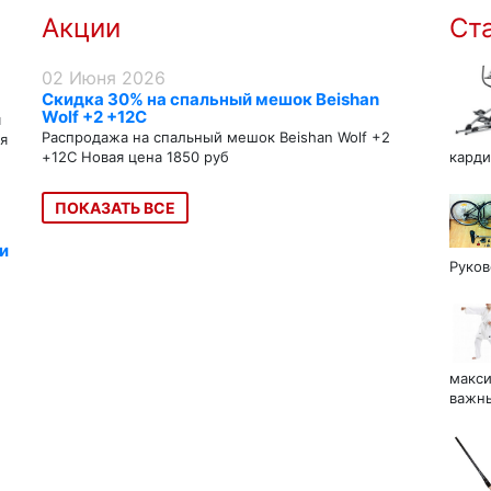
Акции
Ст
02 Июня 2026
Скидка 30% на спальный мешок Beishan
Wolf +2 +12C
я
Распродажа на спальный мешок Beishan Wolf +2
я
+12C Новая цена 1850 руб
карди
ПОКАЗАТЬ ВСЕ
и
Руков
макси
важны