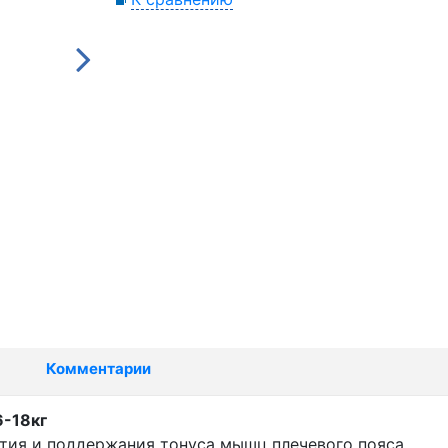
Комментарии
6-18кг
ития и поддержания тонуса мышц плечевого пояса,