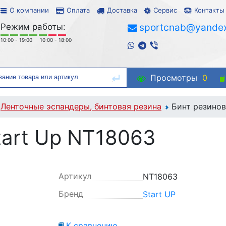
О компании
Оплата
Доставка
Сервис
Контакты
Режим работы:
sportcnab@yandex
10:00 - 19:00
10:00 - 18:00
Просмотры
0
Ленточные эспандеры, бинтовая резина
Бинт резинов
tart Up NT18063
Артикул
NT18063
Бренд
Start UP
К сравнению