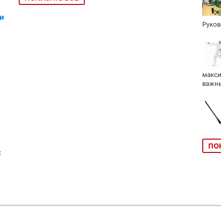
и
Руков
макси
важны
ПО
к