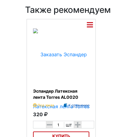
Также рекомендуем
Эспандер Латексная
лента Torres AL0020
Под заказ
К сравнению
320
-
+
шт
КУПИТЬ