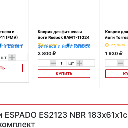
тнеса и
Коврик для фитнеса и
Коврик для
G11 (FMV)
йоги Reebok RAMT-11024
йоги Torre
К сравнению
Под заказ
К сравнению
Под заказ
3 800
1 930
+
шт
-
+
-
шт
ТЬ
КУПИТЬ
К
а и йоги
Коврик для фитнеса и йоги
Коврик для фи
Reebok RAMT-11024
Comfort 6
и ESPADO ES2123 NBR 183х61х1с
комплект