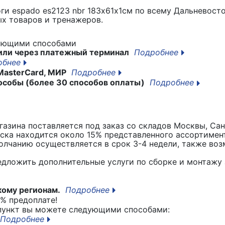
ги espado es2123 nbr 183х61х1см
по всему Дальневосто
х товаров и тренажеров.
дующими способами
или через платежный терминал
Подробнее
обнее
MasterCard, МИР
Подробнее
особы (более 30 способов оплаты)
Подробнее
азина поставляется под заказ со складов Москвы, Сан
вска находится около 15% представленного ассортимен
лчанию осуществляется в срок 3-4 недели, также воз
едложить дополнительные услуги по сборке и монтажу 
кому регионам.
Подробнее
% предоплате!
 пункт вы можете следующими способами:
Подробнее