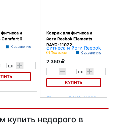
 фитнеса и
Коврик для фитнеса и
s Comfort 6
йоги Reebok Elements
RAYG-11022
К сравнению
Под заказ
К сравнению
2 350
+
шт
-
+
шт
УПИТЬ
КУПИТЬ
тнеса и йоги Torres
Коврик для фитнеса и йоги
Reebok Elements RAYG-11022
м купить недорого в