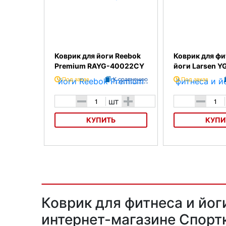
Коврик для йоги Reebok
Коврик для фи
Premium RAYG-40022CY
йоги Larsen Y
Под заказ
К сравнению
Под заказ
-
+
-
шт
КУПИТЬ
КУПИ
Коврик для йоги Reebok Premium
Коврик для фитнес
RAYG-40022CY
Larsen YG11 (FMV)
Коврик для фитнеса и йог
интернет-магазине Спорт