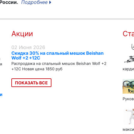
России.
Подробнее
Акции
Ст
02 Июня 2026
Скидка 30% на спальный мешок Beishan
Wolf +2 +12C
я
Распродажа на спальный мешок Beishan Wolf +2
я
+12C Новая цена 1850 руб
карди
ПОКАЗАТЬ ВСЕ
и
Руков
макси