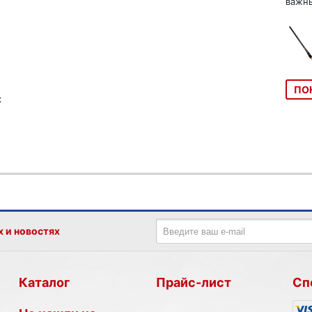
важны
ПО
к
х и новостях
Каталог
Прайс-лист
Сп