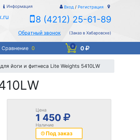
Информация
Вход
/
Регистрация
.ru
8 (4212) 25-61-89
Обратный звонок
(Заказ в Хабаровске)
0
0
Сравнение
0
для йоги и фитнеса Lite Weights 5410LW
5410LW
Цена
1 450
Наличие
Под заказ