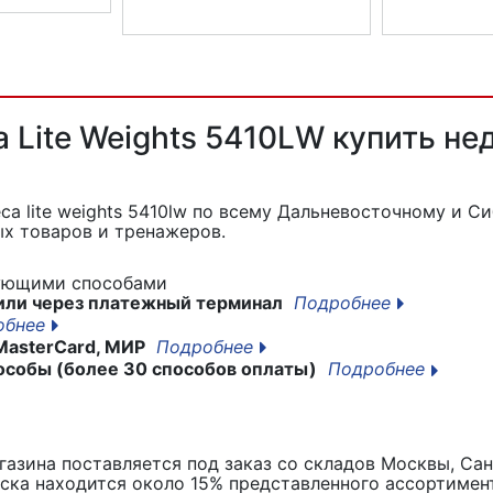
а и йоги
Коврик для фитнеса и йоги
Коврик для фи
Reebok RAMT-11024
Comfort 6
 Lite Weights 5410LW купить не
а lite weights 5410lw
по всему Дальневосточному и Си
х товаров и тренажеров.
дующими способами
или через платежный терминал
Подробнее
обнее
MasterCard, МИР
Подробнее
особы (более 30 способов оплаты)
Подробнее
азина поставляется под заказ со складов Москвы, Сан
вска находится около 15% представленного ассортимен