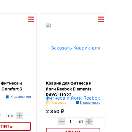
 фитнеса и
Коврик для фитнеса и
s Comfort 6
йоги Reebok Elements
RAYG-11022
К сравнению
Под заказ
К сравнению
2 350
+
шт
-
+
шт
УПИТЬ