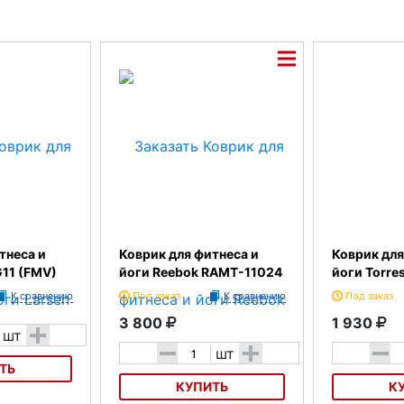
тнеса и
Коврик для фитнеса и
Коврик для
G11 (FMV)
йоги Reebok RAMT-11024
йоги Torre
К сравнению
Под заказ
К сравнению
Под заказ
3 800
1 930
+
шт
-
+
-
шт
ТЬ
КУПИТЬ
К