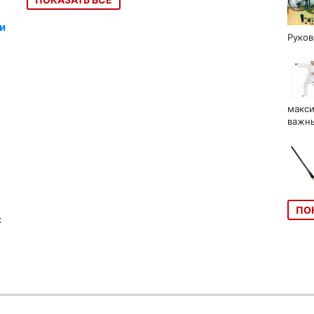
и
Руков
макси
важны
ПО
к