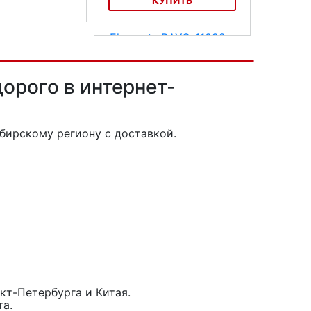
КУПИТЬ
тнеса и йоги Torres
Коврик для фитнеса и йоги
Reebok Elements RAYG-11022
дорого в интернет-
бирскому региону с доставкой.
кт-Петербурга и Китая.
та.