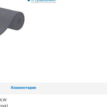
Комментарии
10LW
чук)