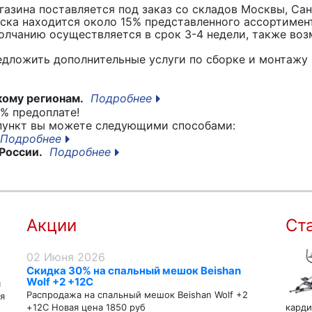
азина поставляется под заказ со складов Москвы, Сан
вска находится около 15% представленного ассортимен
лчанию осуществляется в срок 3-4 недели, также воз
едложить дополнительные услуги по сборке и монтажу 
кому регионам.
Подробнее
% предоплате!
 пункт вы можете следующими способами:
Подробнее
России.
Подробнее
Акции
Ст
02 Июня 2026
Скидка 30% на спальный мешок Beishan
Wolf +2 +12C
я
Распродажа на спальный мешок Beishan Wolf +2
я
+12C Новая цена 1850 руб
карди