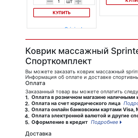
КУПИ
-
+
шт
КУПИТЬ
Массажный коврик
951
Подушка д/акупунк массажа
Original FitTools FT-ACCUPILLOW
Коврик массажный Sprinte
Спорткомплект
Вы можете заказать коврик массажный sprin
Информация об оплате и доставке спортивны
Оплата
Заказанный товар вы можете оплатить сле
Оплата в розничном магазине наличными 
1.
Оплата на счет юридического лица
Подр
2.
Оплата онлайн банковским картами Visa, 
3.
Оплата электронной валютой и другие сп
4.
Оформление в кредит
Подробнее
5.
Доставка