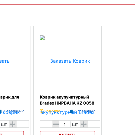
врик для
Коврик акупунктурный
Bradex НИРВАНА KZ 0858
К сравнению
Под заказ
К сравнению
+
-
+
шт
шт