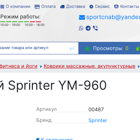
О компании
Оплата
Доставка
Сервис
Контакты
Режим работы:
sportcnab@yandex
10:00 - 19:00
10:00 - 18:00
Просмотры
0
фитнеса и йоги
Коврики массажные, акупунктурные
 Sprinter YM-960
Артикул
00487
Бренд
Sprinter
К сравнению