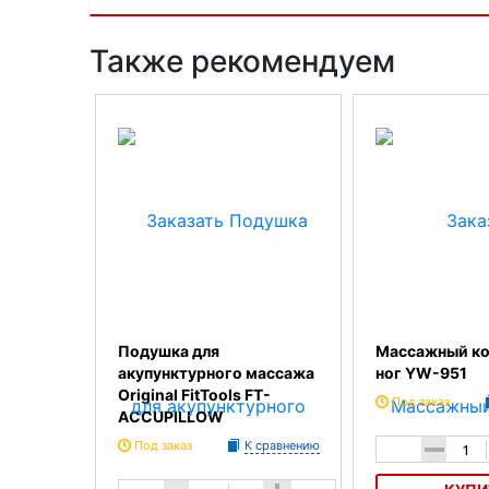
Также рекомендуем
Подушка для
Массажный ко
акупунктурного массажа
ног YW-951
Original FitTools FT-
Под заказ
ACCUPILLOW
Под заказ
К сравнению
-