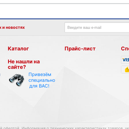
х и новостях
Каталог
Прайс-лист
Сп
Не нашли на
сайте?
Привезём
и
специально
для ВАС!
ой офертой. Информация о технических характеристиках товаров, у