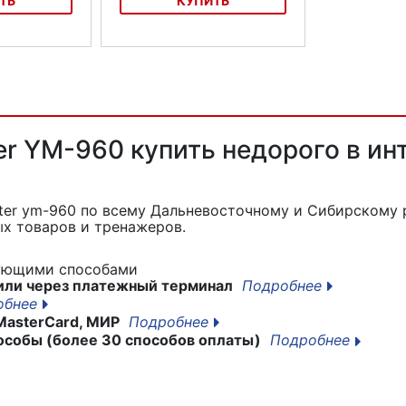
ТЬ
КУПИТЬ
 для ног YW-
Коврик акупунктурный Bradex
НИРВАНА KZ 0858
r YM-960 купить недорого в ин
ter ym-960
по всему Дальневосточному и Сибирскому р
х товаров и тренажеров.
дующими способами
или через платежный терминал
Подробнее
обнее
MasterCard, МИР
Подробнее
особы (более 30 способов оплаты)
Подробнее