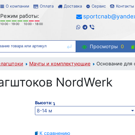
О компании
Оплата
Доставка
Сервис
Контакты
Режим работы:
sportcnab@yandex
10:00 - 19:00
10:00 - 18:00
Просмотры
0
лагштоки
Мачты и комплектующие
Основание для 
агштоков NordWerk
Высота:
8-14 м
К сравнению