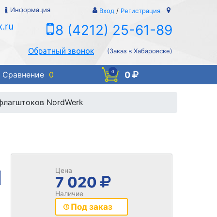
Информация
Вход
/
Регистрация
.ru
8 (4212) 25-61-89
Обратный звонок
(Заказ в Хабаровске)
0
0
Сравнение
0
флагштоков NordWerk
Цена
7 020
Наличие
Под заказ