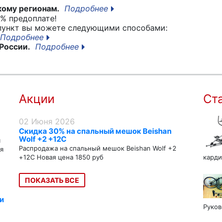
кому регионам.
Подробнее
% предоплате!
 пункт вы можете следующими способами:
Подробнее
России.
Подробнее
Акции
Ст
02 Июня 2026
Скидка 30% на спальный мешок Beishan
Wolf +2 +12C
я
Распродажа на спальный мешок Beishan Wolf +2
я
+12C Новая цена 1850 руб
карди
ПОКАЗАТЬ ВСЕ
и
Руков