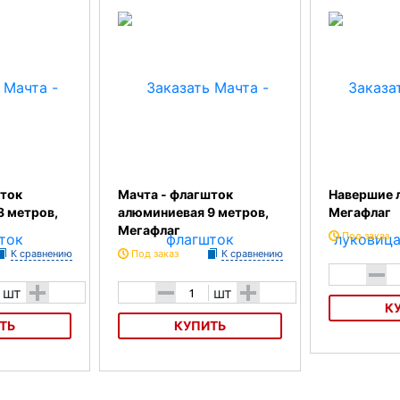
шток
Мачта - флагшток
Навершие 
8 метров,
алюминиевая 9 метров,
Мегафлаг
Мегафлаг
Под заказ
К сравнению
Под заказ
К сравнению
-
+
-
+
шт
шт
К
ТЬ
КУПИТЬ
Навершие луко
алюминиевая 8
Мачта - флагшток алюминиевая 9
метров, Мегафлаг