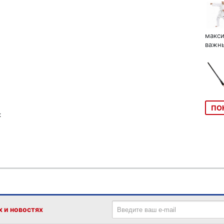
макси
важны
ПО
к
х и новостях