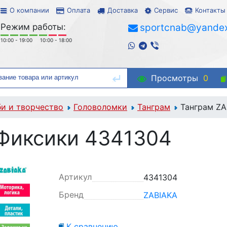
О компании
Оплата
Доставка
Сервис
Контакты
Режим работы:
sportcnab@yandex
10:00 - 19:00
10:00 - 18:00
Просмотры
0
би и творчество
Головоломки
Танграм
Танграм ZA
Фиксики 4341304
Артикул
4341304
Бренд
ZABIAKA
К сравнению