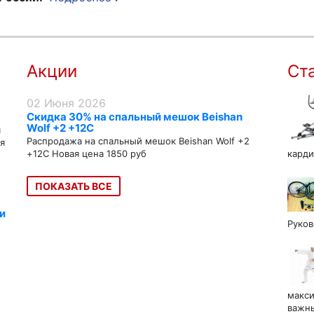
Акции
Ст
02 Июня 2026
Скидка 30% на спальный мешок Beishan
Wolf +2 +12C
я
Распродажа на спальный мешок Beishan Wolf +2
я
+12C Новая цена 1850 руб
карди
ПОКАЗАТЬ ВСЕ
и
Руков
макси
важны