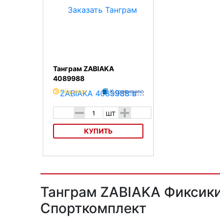
Танграм ZABIAKA
4089988
Под заказ
К сравнению
-
+
шт
КУПИТЬ
Танграм ZABIAKA 4089988
Танграм ZABIAKA Фиксики
Спорткомплект