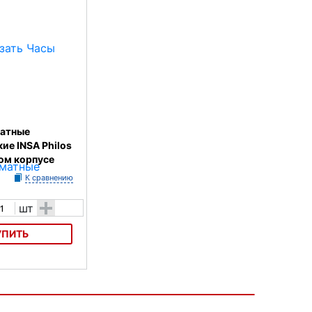
атные
ие INSA Philos
ом корпусе
К сравнению
+
шт
УПИТЬ
ые механические
 деревянном