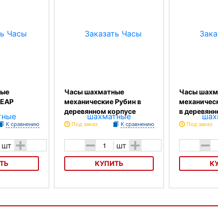
ные
Часы шахматные
Часы шахм
LEAP
механические Рубин в
механическ
деревянном корпусе
в деревянн
К сравнению
Под заказ
К сравнению
Под заказ
+
-
+
-
шт
шт
ТЬ
КУПИТЬ
К
лектронные
Часы шахматные механические
Часы шахматн
Рубин в деревянном корпусе
INSA Philos в
корпусе