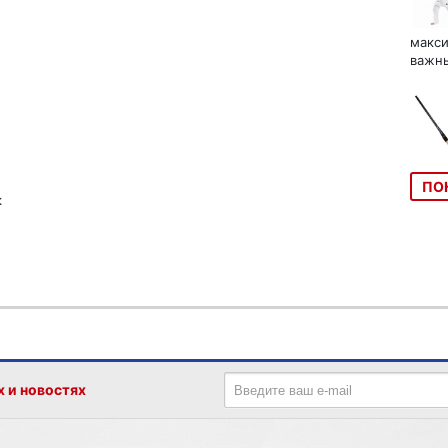
макси
важны
ПО
к
х и новостях