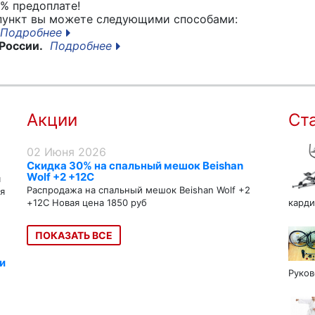
% предоплате!
 пункт вы можете следующими способами:
Подробнее
России.
Подробнее
Акции
Ст
02 Июня 2026
Скидка 30% на спальный мешок Beishan
Wolf +2 +12C
я
Распродажа на спальный мешок Beishan Wolf +2
я
+12C Новая цена 1850 руб
карди
ПОКАЗАТЬ ВСЕ
и
Руков