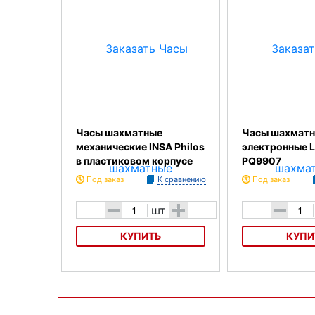
Часы шахматные
Часы шахмат
механические INSA Philos
электронные 
в пластиковом корпусе
PQ9907
Под заказ
К сравнению
Под заказ
-
+
-
шт
КУПИТЬ
КУПИ
Часы шахматные механические
Часы шахматные э
INSA Philos в пластиковом
LEAP PQ9907
корпусе