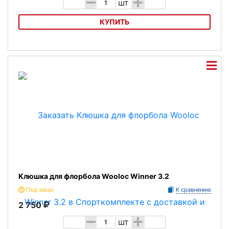
-
+
шт
КУПИТЬ
Клюшка для флорбола Salming Q1 Kickzone
Клюшка для флорбола Wooloc Winner 3.2
Под заказ
К сравнению
2 750
-
+
шт