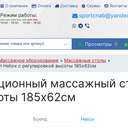
О компании
Оплата
Доставка
Сервис
Контакты
Режим работы:
sportcnab@yandex
10:00 - 19:00
10:00 - 18:00
Просмотры
0
Массажное оборудование
Массажные столы
 Heliox с регулировкой высоты 185х62см
ционный массажный сто
оты 185х62см
Бренд
Heliox