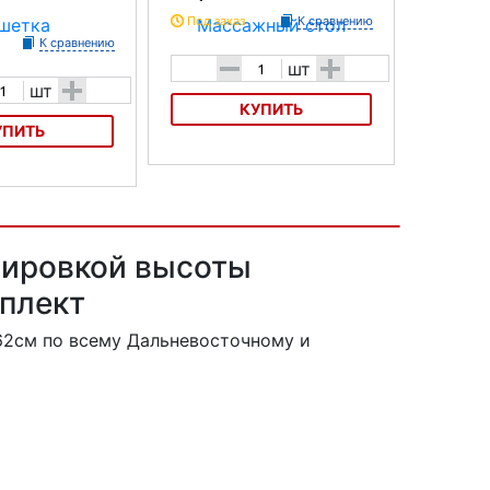
Под заказ
К сравнению
К сравнению
-
+
шт
+
шт
КУПИТЬ
УПИТЬ
Массажный стол Ecopostural
С-3229
шетка
я Heliox СO2
лировкой высоты
мплект
х62см
по всему Дальневосточному и