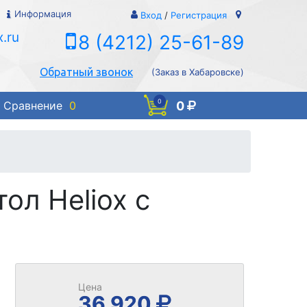
Информация
Вход
/
Регистрация
.ru
8 (4212) 25-61-89
Обратный звонок
(Заказ в Хабаровске)
0
0
Сравнение
0
л Heliox с
Цена
36 920