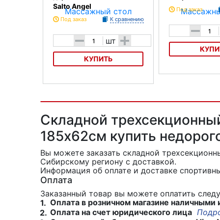
Salto Angel
Под заказ
Под заказ
К сравнению
-
-
+
шт
КУПИ
КУПИТЬ
Массажный стол Ec
С-3220
Массажный стол деревянный
Dommedics Salto Angel
Складной трехсекционный
185х62см купить недорог
Вы можете заказать складной трехсекционн
Сибирскому региону с доставкой.
Информация об оплате и доставке спортивны
Оплата
Заказанный товар вы можете оплатить сле
Оплата в розничном магазине наличными 
1.
Оплата на счет юридического лица
Подр
2.