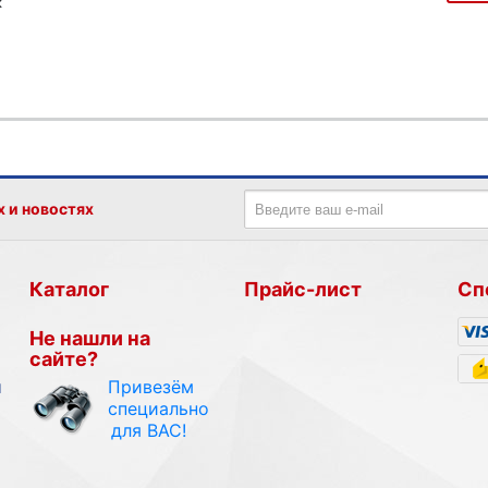
к
х и новостях
Каталог
Прайс-лист
Сп
Не нашли на
сайте?
Привезём
и
специально
для ВАС!