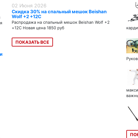
02 Июня 2026
Скидка 30% на спальный мешок Beishan
Wolf +2 +12C
я
Распродажа на спальный мешок Beishan Wolf +2
я
+12C Новая цена 1850 руб
карди
ПОКАЗАТЬ ВСЕ
и
Руков
макси
важны
ПО