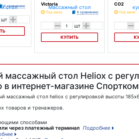
Victoria
СO2
К сравнению
Под заказ
К сравнению
Под заказ
+
шт
-
+
-
шт
ТЬ
КУПИТЬ
К
opostural
Массажный стол деревянный
Массажная ку
Dommedics Victoria
трехсекционна
 массажный стол Heliox с регу
о в интернет-магазине Спортко
ый массажный стол heliox с регулировкой высоты 185
х товаров и тренажеров.
дующими способами
или через платежный терминал
Подробнее
обнее