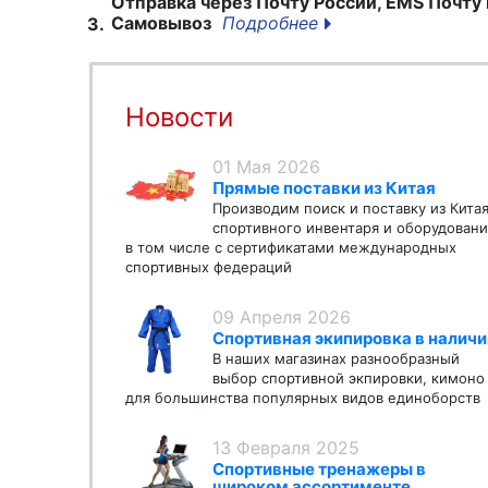
Отправка через Почту России, EMS Почту 
Самовывоз
Подробнее
3.
Новости
01 Мая 2026
Прямые поставки из Китая
Производим поиск и поставку из Кита
спортивного инвентаря и оборудовани
в том числе с сертификатами международных
спортивных федераций
09 Апреля 2026
Спортивная экипировка в наличи
В наших магазинах разнообразный
выбор спортивной экпировки, кимоно
для большинства популярных видов единоборств
13 Февраля 2025
Спортивные тренажеры в
широком ассортименте