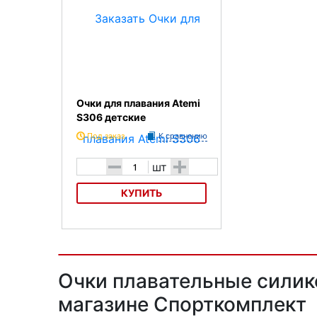
Очки для плавания Atemi
S306 детские
Под заказ
К сравнению
-
+
шт
КУПИТЬ
Очки для плавания Atemi S306
детские
Очки плавательные силико
магазине Спорткомплект