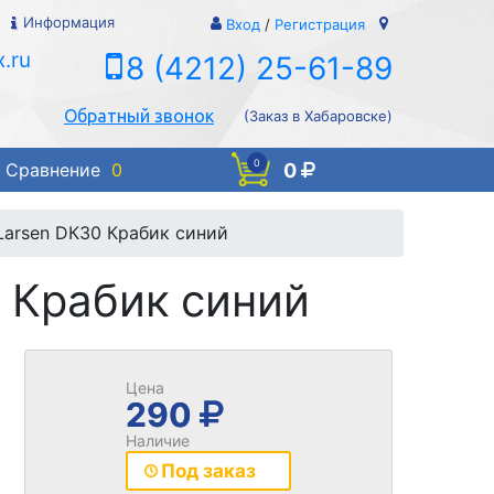
Информация
Вход
/
Регистрация
.ru
8 (4212) 25-61-89
Обратный звонок
(Заказ в Хабаровске)
0
0
Сравнение
0
Larsen DК30 Крабик синий
 Крабик синий
Цена
290
Наличие
Под заказ