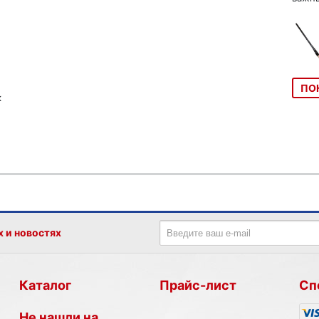
ПО
к
х и новостях
Каталог
Прайс-лист
Сп
Не нашли на