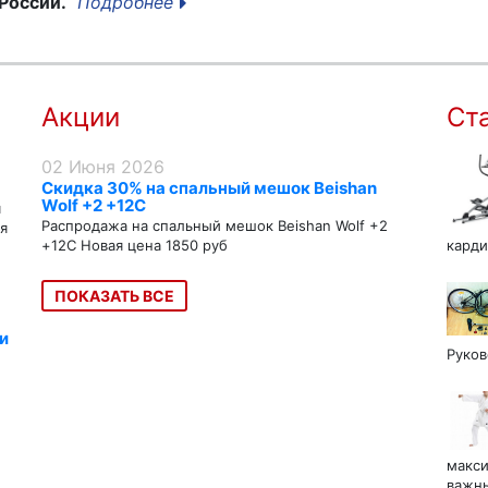
России.
Подробнее
Акции
Ст
02 Июня 2026
Скидка 30% на спальный мешок Beishan
Wolf +2 +12C
я
Распродажа на спальный мешок Beishan Wolf +2
я
+12C Новая цена 1850 руб
карди
ПОКАЗАТЬ ВСЕ
и
Руков
макси
важны