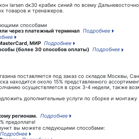
кон larsen dк30 крабик синий
по всему Дальневосточно
х товаров и тренажеров.
дующими способами
или через платежный терминал
Подробнее
обнее
MasterCard, МИР
Подробнее
особы (более 30 способов оплаты)
Подробнее
азина поставляется под заказ со складов Москвы, Сан
вска находится около 15% представленного ассортимен
лчанию осуществляется в срок 3-4 недели, также воз
едложить дополнительные услуги по сборке и монтажу 
кому регионам.
Подробнее
% предоплате!
 пункт вы можете следующими способами:
Подробнее