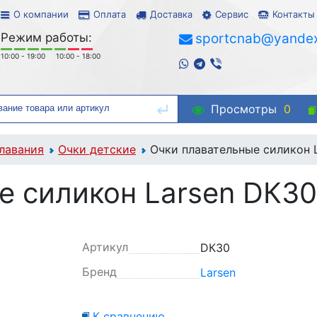
О компании
Оплата
Доставка
Сервис
Контакты
Режим работы:
sportcnab@yandex
10:00 - 19:00
10:00 - 18:00
Просмотры
0
лавания
Очки детские
Очки плавательные силикон 
е силикон Larsen DК30
Артикул
DК30
Бренд
Larsen
К сравнению