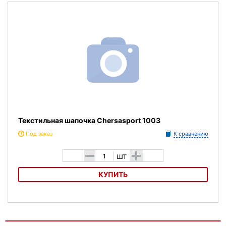
Текстильная шапочка Onlitop объемная с подкладом
Текстильная шапочка Chersasport 1003
Под заказ
К сравнению
-
+
шт
КУПИТЬ
Текстильная шапочка Chersasport 1003