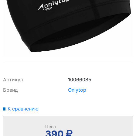
Артикул
10066085
Бренд
Onlytop
К сравнению
Цена
390