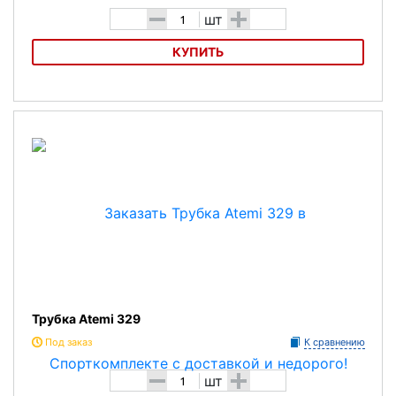
-
+
шт
КУПИТЬ
Трубка для плавания Submarine Omar11 SN116PS
Трубка Atemi 329
Под заказ
К сравнению
-
+
шт