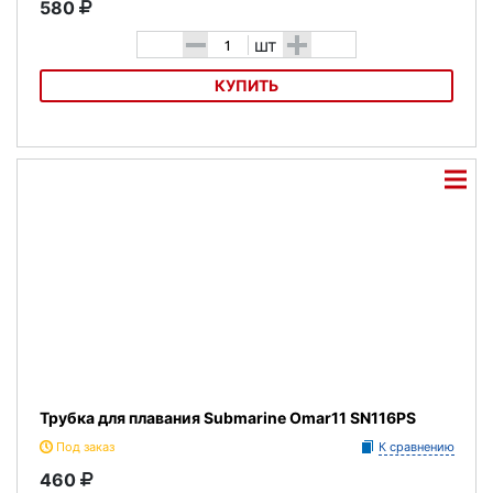
580
-
+
шт
КУПИТЬ
Трубка для плавания Submarine Skat30 DRA-SN63-2S
Трубка для плавания Submarine Omar11 SN116PS
Под заказ
К сравнению
460