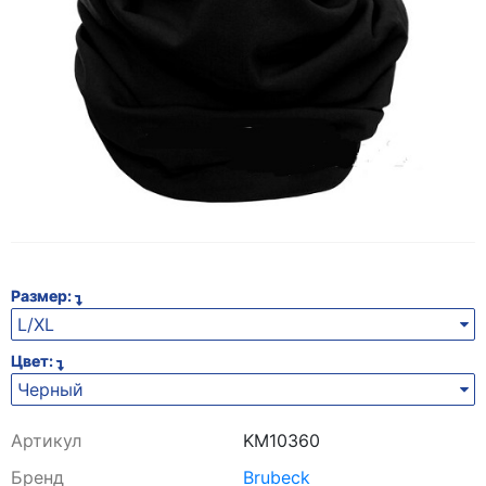
Размер:
L/XL
Цвет:
Черный
Артикул
KM10360
Бренд
Brubeck