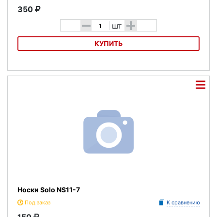
350
-
+
шт
КУПИТЬ
Носки противоскользящие UNIX Line для батута
Носки Solo NS11-7
Под заказ
К сравнению