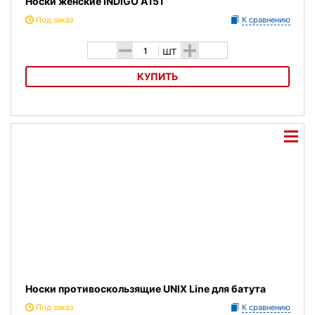
Носки женские INDIGO А151
Под заказ
К сравнению
-
+
шт
КУПИТЬ
Носки женские INDIGO А151
Носки противоскользящие UNIX Line для батута
Под заказ
К сравнению