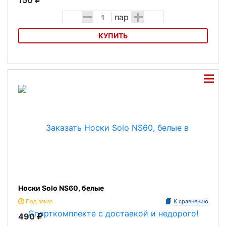
150
-
+
пар
КУПИТЬ
Носки Solo NS11-7
Носки Solo NS60, белые
Под заказ
К сравнению
490