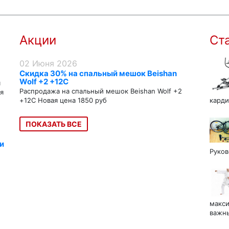
Акции
Ст
02 Июня 2026
Скидка 30% на спальный мешок Beishan
Wolf +2 +12C
я
Распродажа на спальный мешок Beishan Wolf +2
я
+12C Новая цена 1850 руб
карди
ПОКАЗАТЬ ВСЕ
и
Руков
макси
важны