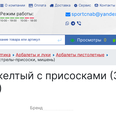
О компании
Оплата
Доставка
Сервис
Контакты
Режим работы:
sportcnab@yandex
10:00 - 19:00
10:00 - 18:00
Просмотры
0
птика
Арбалеты и луки
Арбалеты пистолетные
стрелы-присоски, мишень)
желтый с присосками (
)
Бренд