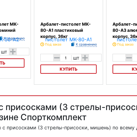
олет MK-
Арбалет-пистолет MK-
Арбалет-п
юминий
80-A1 пластиковый
80-A3 алю
корпус, 36кг
корпус, 36
К сравнению
Под заказ
К сравнению
Под заказ
+
шт
-
+
-
шт
ТЬ
КУПИТЬ
К
 MK-50-A2-5PL
Арбалет-пистолет MK-80-A1
Арбалет-пист
пластиковый корпус, 36кг
алюминиевый 
с присосками (3 стрелы-присос
азине Спорткомплект
й с присосками (3 стрелы-присоски, мишень)
по всему