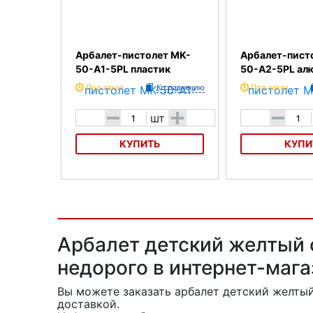
Арбалет-пистолет MK-
Арбалет-пист
50-A1-5PL пластик
50-A2-5PL ал
Под заказ
К сравнению
Под заказ
-
+
-
шт
КУПИТЬ
КУПИ
Арбалет-пистолет MK-50-A1-5PL
Арбалет-пистолет
пластик
алюминий
Арбалет детский желтый 
недорого в интернет-маг
Вы можете заказать арбалет детский желты
доставкой.