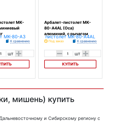
истолет MK-
Арбалет-пистолет MK-
миниевый
80-A4AL (Оса)
кг
алюминий, с рычагом
К сравнению
Под заказ
К сравнению
+
-
+
шт
шт
УПИТЬ
КУПИТЬ
олет MK-80-A3
Арбалет-пистолет MK-80-A4AL
корпус, 36кг
(Оса) алюминий, с рычагом
ки, мишень) купить
 Дальневосточному и Сибирскому региону с