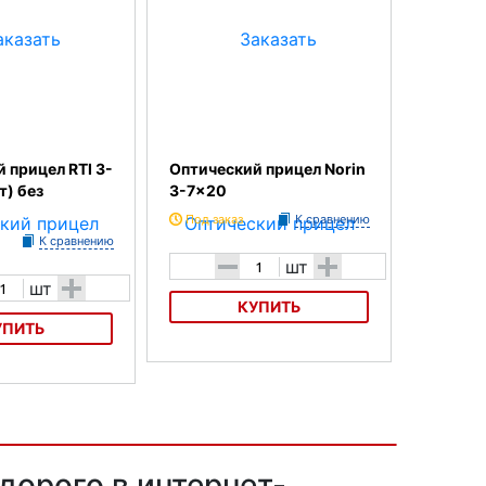
 прицел RTI 3-
Оптический прицел Norin
т) без
3-7x20
Под заказ
К сравнению
К сравнению
-
+
шт
+
шт
КУПИТЬ
УПИТЬ
Оптический прицел Norin 3-7x20
ицел RTI 3-7x20
дсветки
дорого в интернет-