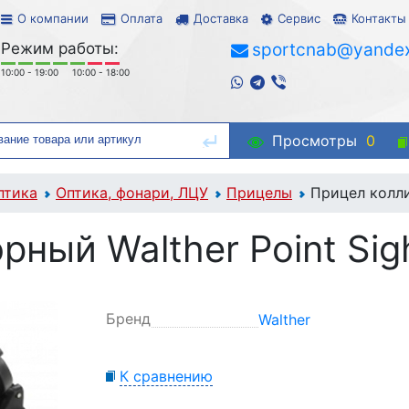
О компании
Оплата
Доставка
Сервис
Контакты
Режим работы:
sportcnab@yandex
10:00 - 19:00
10:00 - 18:00
Просмотры
0
птика
Оптика, фонари, ЛЦУ
Прицелы
Прицел колли
ный Walther Point Sig
Бренд
Walther
К сравнению