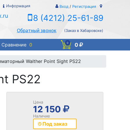
Информация
Вход
/
Регистрация
.ru
8 (4212) 25-61-89
Обратный звонок
(Заказ в Хабаровске)
0
0
Сравнение
0
маторный Walther Point Sight PS22
ht PS22
Цена
12 150
Наличие
Под заказ