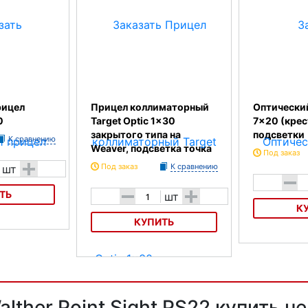
рицел
Прицел коллиматорный
Оптический
0
Target Optic 1x30
7x20 (крес
закрытого типа на
подсветки
К сравнению
Weaver, подсветка точка
Под заказ
+
Под заказ
К сравнению
шт
-
ТЬ
-
+
шт
К
КУПИТЬ
 Umarex 3-
Оптический пр
(крест) без по
Прицел коллиматорный Target
Optic 1x30 закрытого типа на
Weaver, подсветка точка
ther Point Sight PS22 купить не