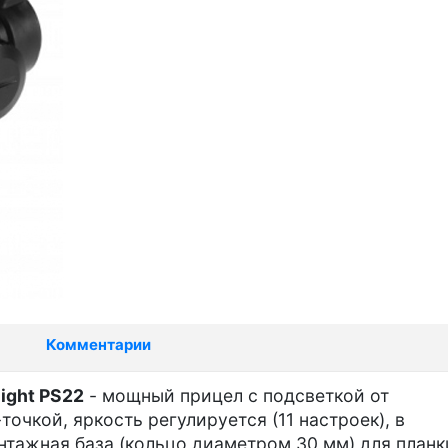
Комментарии
ight PS22
- мощный прицел с подсветкой от
очкой, яркость регулируется (11 настроек), в
нтажная база (кольцо диаметром 30 мм) для планк