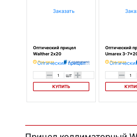
Оптический прицел
Оптический п
Walther 2х20
Umarex 3-7x2
Под заказ
К сравнению
Под заказ
-
+
-
шт
КУПИТЬ
КУПИ
Оптический прицел Walther 2х20
Оптический прицел
7x20
Прицел коллиматорный Wal