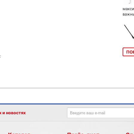
макси
важны
ПО
к
х и новостях