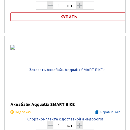
-
+
шт
КУПИТЬ
Тренажер Aqquatix Moon Walker 2010 для ходьбы/бега в
антигравитации AFA 0150 Superior
Аквабайк Aqquatix SMART BIKE
Под заказ
К сравнению
-
+
шт