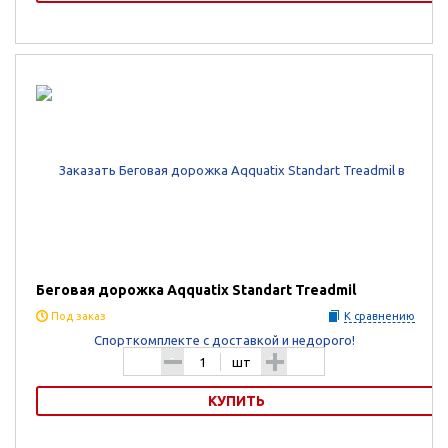
Аквабайк Aqquatix BLACK ACTIVE AQQUABIKE
Беговая дорожка Aqquatix Standart Treadmil
Под заказ
К сравнению
-
+
шт
КУПИТЬ