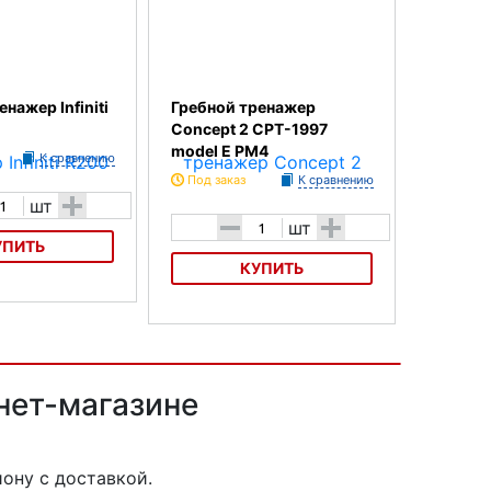
нажер Infiniti
Гребной тренажер
Concept 2 CPT-1997
model E PM4
К сравнению
Под заказ
К сравнению
+
шт
-
+
шт
УПИТЬ
КУПИТЬ
ер Infiniti R200
Гребной тренажер Concept 2
CPT-1997 model E PM4
рнет-магазине
ону с доставкой.