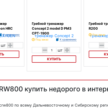
ажер
Гребной тренажер
Гребной тре
oon HRC
Concept 2 model D PM3
R200
CPT-1900
К сравнению
Под заказ
Под заказ
К сравнению
+
-
шт
-
+
шт
ТЬ
К
КУПИТЬ
 OXYGEN
Гребной тренаж
Гребной тренажер Concept 2
model D PM3 CPT-1900
CRW800 купить недорого в инте
 crw800
по всему Дальневосточному и Сибирскому реги