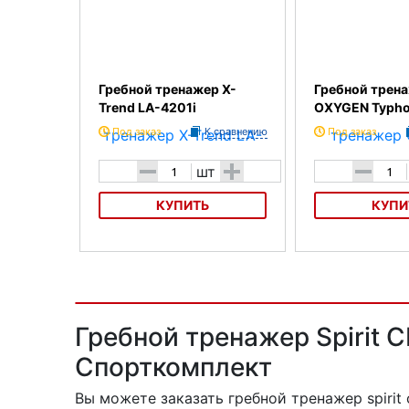
Гребной тренажер X-
Гребной трен
Trend LA-4201i
OXYGEN Typh
Под заказ
К сравнению
Под заказ
-
+
-
шт
КУПИТЬ
КУПИ
Гребной тренажер X-Trend LA-
Гребной тренажер
4201i
Typhoon HRC
Гребной тренажер Spirit 
Спорткомплект
Вы можете заказать гребной тренажер spirit