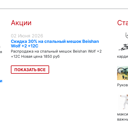
Акции
Ст
02 Июня 2026
Скидка 30% на спальный мешок Beishan
Wolf +2 +12C
я
Распродажа на спальный мешок Beishan Wolf +2
я
+12C Новая цена 1850 руб
карди
ПОКАЗАТЬ ВСЕ
и
Руков
макси
важны