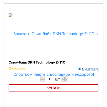
Сайкл NordicTrack GX 5.2
Спин-байк DKN Technology Z-11C
Под заказ
К сравнению
-
+
шт
КУПИТЬ
Спин-байк DKN Technology Z-11C