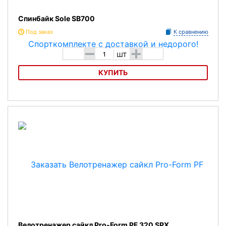
Спинбайк Sole SB700
Под заказ
К сравнению
-
+
шт
КУПИТЬ
Спинбайк Sole SB700
Велотренажер сайкл Pro-Form PF 320 SPX