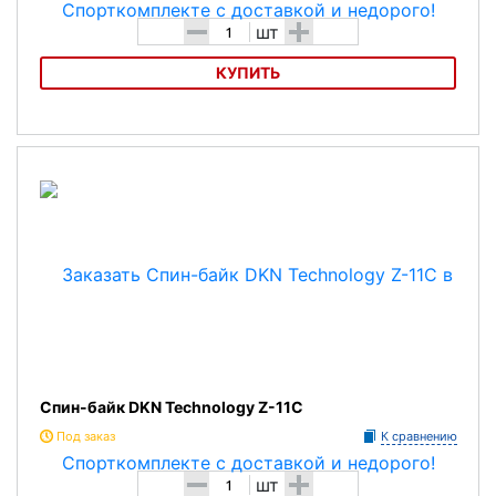
-
+
шт
КУПИТЬ
Сайкл NordicTrack GX 5.2
Спин-байк DKN Technology Z-11C
Под заказ
К сравнению
-
+
шт