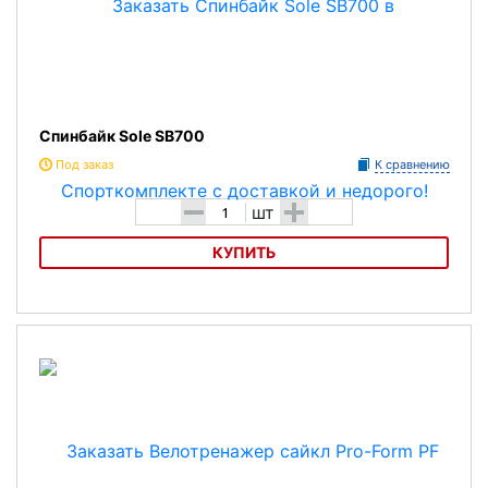
Спинбайк Sole SB700
Под заказ
К сравнению
-
+
шт
КУПИТЬ
Спинбайк Sole SB700