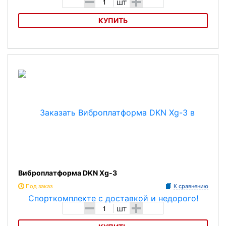
-
+
шт
КУПИТЬ
Виброплатформа iRest RC-CFM-V7
Виброплатформа DKN Xg-3
Под заказ
К сравнению
-
+
шт