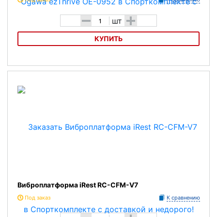
-
+
шт
КУПИТЬ
Вибромассажная платформа Ogawa ezThrive OE-0952
Виброплатформа iRest RC-CFM-V7
Под заказ
К сравнению