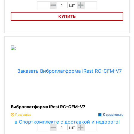
-
+
шт
КУПИТЬ
Вибромассажная платформа Ogawa ezThrive OE-0952
Виброплатформа iRest RC-CFM-V7
Под заказ
К сравнению
-
+
шт