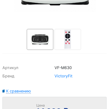
Артикул
VF-M630
Бренд
VictoryFit
К сравнению
Цена