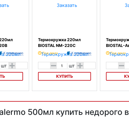
 220мл
Термокружка 220мл
Термокруж
20B
BIOSTAL NM-220C
BIOSTAL-А
К сравнению
Под заказ
К сравнению
Под заказ
+
-
+
-
шт
шт
ТЬ
КУПИТЬ
К
л BIOSTAL
Термокружка 220мл BIOSTAL
Термокружка 
NM-220C
Авто NMP-45
lermo 500мл купить недорого в