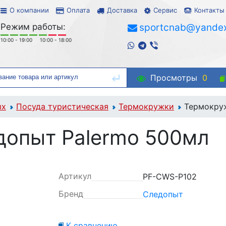
О компании
Оплата
Доставка
Сервис
Контакты
Режим работы:
sportcnab@yandex
10:00 - 19:00
10:00 - 18:00
Просмотры
0
ых
Посуда туристическая
Термокружки
Термокру
допыт Palermo 500мл
Артикул
PF-CWS-P102
Бренд
Следопыт
К сравнению