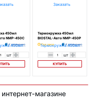
ка 450мл
Термокружка 450мл
вто NMP-450C
BIOSTAL-Авто NMP-450P
К сравнению
Под заказ
К сравнению
+
-
+
шт
шт
УПИТЬ
КУПИТЬ
450мл BIOSTAL-
Термокружка 450мл BIOSTAL-
0C
Авто NMP-450P
 интернет-магазине