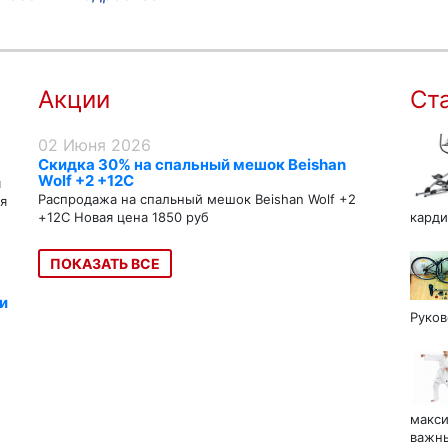
Акции
Ст
02 Июня 2026
Скидка 30% на спальный мешок Beishan
Wolf +2 +12C
я
Распродажа на спальный мешок Beishan Wolf +2
я
+12C Новая цена 1850 руб
карди
ПОКАЗАТЬ ВСЕ
и
Руков
макси
важны