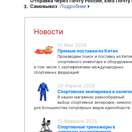
Отправка через Почту России, EMS Почту 
Самовывоз
Подробнее
3.
Новости
01 Мая 2026
Прямые поставки из Китая
Производим поиск и поставку из Кита
спортивного инвентаря и оборудовани
в том числе с сертификатами международных
спортивных федераций
09 Апреля 2026
Спортивная экипировка в наличи
В наших магазинах разнообразный
выбор спортивной экпировки, кимоно
для большинства популярных видов единоборств
13 Февраля 2025
Спортивные тренажеры в
широком ассортименте