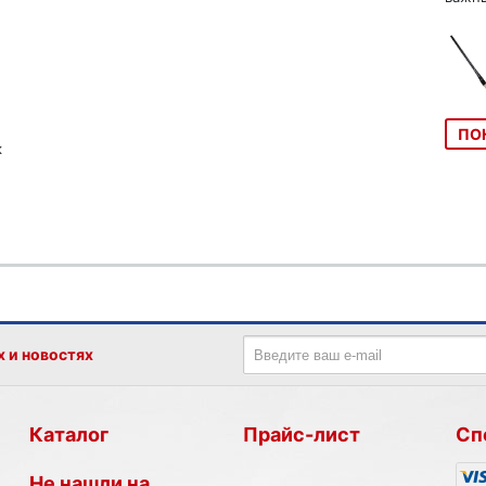
ПО
к
х и новостях
Каталог
Прайс-лист
Сп
Не нашли на