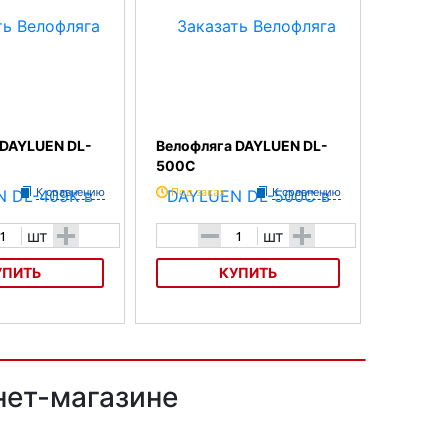
 DAYLUEN DL-
Велофляга DAYLUEN DL-
500C
К сравнению
Под заказ
К сравнению
+
-
+
шт
шт
УПИТЬ
КУПИТЬ
YLUEN DL-409K
Велофляга DAYLUEN DL-500C
нет-магазине