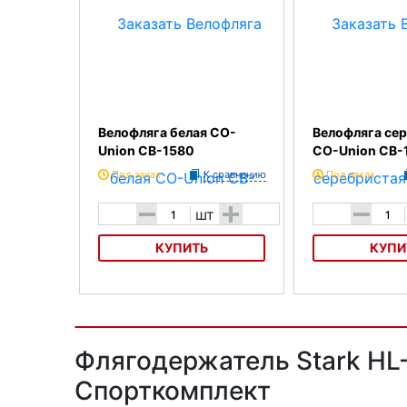
Велофляга белая CO-
Велофляга се
Union CB-1580
CO-Union CB-
Под заказ
К сравнению
Под заказ
-
+
-
шт
КУПИТЬ
КУПИ
Велофляга белая CO-Union CB-
Велофляга серебри
1580
CB-1580
Флягодержатель Stark HL
Спорткомплект