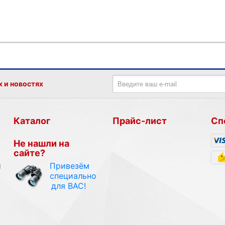
х и новостях
Каталог
Прайс-лист
Сп
Не нашли на
сайте?
Привезём
и
специально
для ВАС!