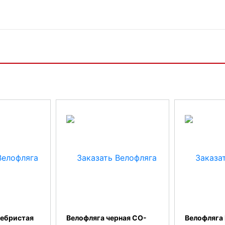
ребристая
Велофляга черная CO-
Велофляга