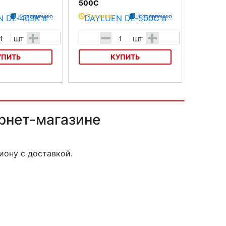
500C
К сравнению
Под заказ
К сравнению
+
-
+
шт
шт
УПИТЬ
КУПИТЬ
YLUEN DL-409K
Велофляга DAYLUEN DL-500C
рнет-магазине
иону с доставкой.