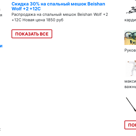
Скидка 30% на спальный мешок Beishan
Wolf +2 +12C
я
Распродажа на спальный мешок Beishan Wolf +2
я
+12C Новая цена 1850 руб
карди
ПОКАЗАТЬ ВСЕ
и
Руков
макси
важны
ПО
к