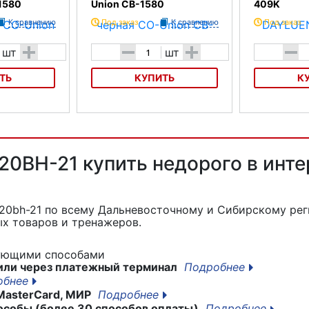
1580
Union CB-1580
409K
К сравнению
Под заказ
К сравнению
Под заказ
+
-
+
-
шт
шт
ТЬ
КУПИТЬ
К
стая CO-Union
Велофляга черная CO-Union CB-
Велофляга DA
1580
20BH-21 купить недорого в инте
h20bh-21
по всему Дальневосточному и Сибирскому рег
х товаров и тренажеров.
дующими способами
или через платежный терминал
Подробнее
обнее
MasterCard, МИР
Подробнее
особы (более 30 способов оплаты)
Подробнее