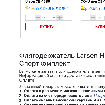
Union CB-1580
CO-Union CB-
Под заказ
К сравнению
Под заказ
-
+
-
шт
КУПИТЬ
КУПИ
Велофляга белая CO-Union CB-
Велофляга серебри
1580
CB-1580
Флягодержатель Larsen H
Спорткомплект
Вы можете заказать флягодержатель larsen 
Информация об оплате и доставке спортивны
Оплата
Заказанный товар вы можете оплатить сле
Оплата в розничном магазине наличными 
1.
Оплата на счет юридического лица
Подр
2.
Оплата онлайн банковским картами Visa, 
3.
Оплата электронной валютой и другие сп