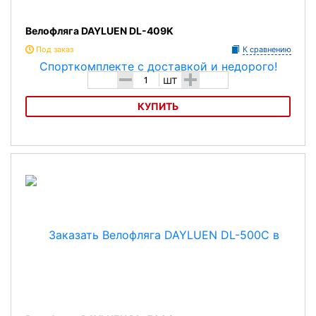
Велофляга DAYLUEN DL-409K
Под заказ
К сравнению
-
+
шт
КУПИТЬ
Велофляга DAYLUEN DL-409K