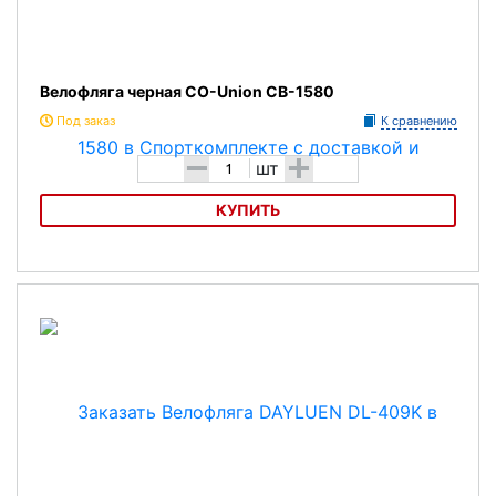
Велофляга черная CO-Union CB-1580
Под заказ
К сравнению
-
+
шт
КУПИТЬ
Велофляга черная CO-Union CB-1580