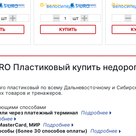
К сравнению
Под заказ
К сравнению
Под заказ
+
-
+
-
шт
шт
ТЬ
КУПИТЬ
К
педа PURO
Насос для велосипеда PURO
Насос для вел
Карбоновый
PRESS Control
RO Пластиковый купить недорог
puro пластиковый
по всему Дальневосточному и Сибирск
х товаров и тренажеров.
дующими способами
или через платежный терминал
Подробнее
обнее
MasterCard, МИР
Подробнее
особы (более 30 способов оплаты)
Подробнее