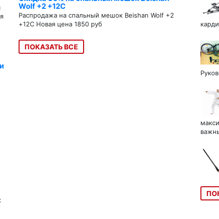
Wolf +2 +12C
я
Распродажа на спальный мешок Beishan Wolf +2
я
+12C Новая цена 1850 руб
карди
ПОКАЗАТЬ ВСЕ
и
Руков
макси
важны
ПО
к