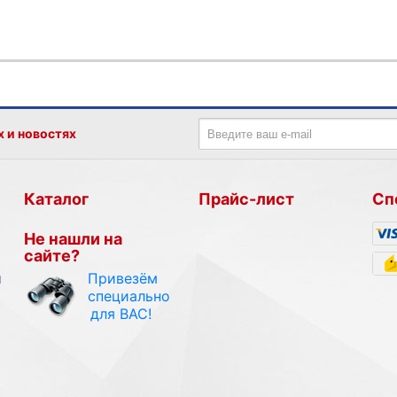
х и новостях
Каталог
Прайс-лист
Сп
Не нашли на
сайте?
Привезём
и
специально
для ВАС!