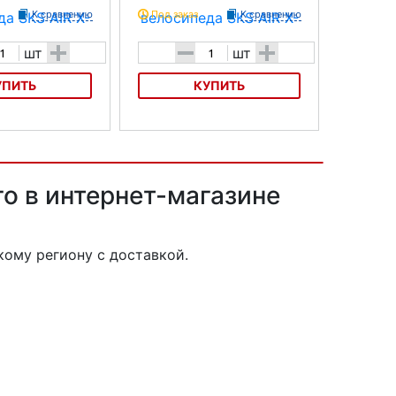
К сравнению
Под заказ
К сравнению
+
-
+
шт
шт
УПИТЬ
КУПИТЬ
осипеда SKS AIR X-
Насос для велосипеда SKS AIR X-
PRESS пластик
о в интернет-магазине
ому региону с доставкой.