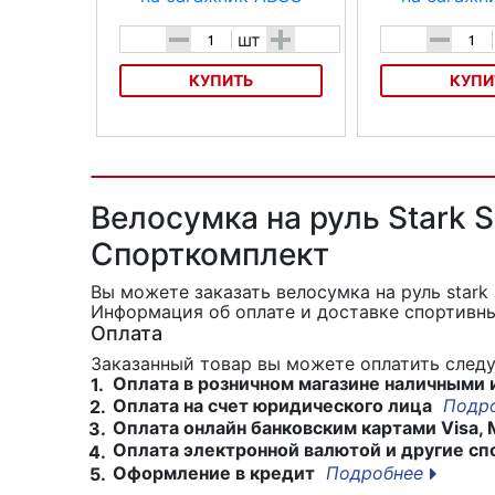
-
+
-
шт
КУПИТЬ
КУПИ
Велосумка на багажник ABUS
Велосумка на бага
Basico ST 540
Basico ST 855
Велосумка на руль Stark 
Спорткомплект
Вы можете заказать велосумка на руль stark
Информация об оплате и доставке спортивны
Оплата
Заказанный товар вы можете оплатить сле
Оплата в розничном магазине наличными 
1.
Оплата на счет юридического лица
Подр
2.
Оплата онлайн банковским картами Visa, 
3.
Оплата электронной валютой и другие сп
4.
Оформление в кредит
Подробнее
5.