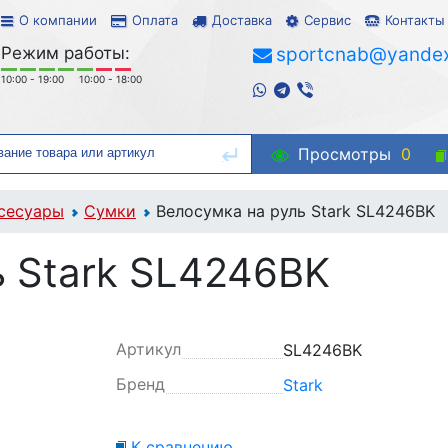
О компании
Оплата
Доставка
Сервис
Контакты
Режим работы:
sportcnab@yandex
10:00 - 19:00
10:00 - 18:00
Просмотры
0
сесуары
Сумки
Велосумка на руль Stark SL4246BK
ь Stark SL4246BK
Артикул
SL4246BK
Бренд
Stark
К сравнению