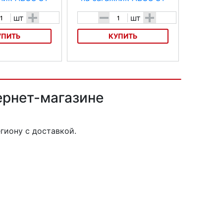
+
-
+
шт
шт
УПИТЬ
КУПИТЬ
багажник ABUS ST
Велосумка на багажник ABUS ST
3700 KF Bellamy
ернет-магазине
гиону с доставкой.