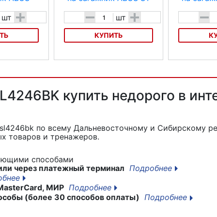
+
-
+
-
шт
шт
ТЬ
КУПИТЬ
К
жник ABUS
Велосумка на багажник ABUS ST
Велосумка на 
3500 KF Carroun
3550 Sherton
SL4246BK купить недорого в инт
 sl4246bk
по всему Дальневосточному и Сибирскому ре
х товаров и тренажеров.
дующими способами
или через платежный терминал
Подробнее
обнее
MasterCard, МИР
Подробнее
особы (более 30 способов оплаты)
Подробнее