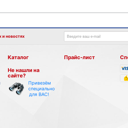
х и новостях
Каталог
Прайс-лист
Сп
Не нашли на
сайте?
Привезём
и
специально
для ВАС!